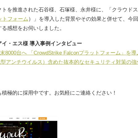
クトを推進された石谷様、石塚様、永井様に、「クラウドス
nプラットフォーム
）」を導入した背景やその効果と併せて、
今
する感想をお伺いしました。
アイ・エス様 導入事例インタビュー
000台へ 「CrowdStrike Falconプラットフォーム」を導
世代型アンチウイルス）含めた抜本的なセキュリティ対策の強
卒も積極的に採用中です。お気軽にご連絡ください！