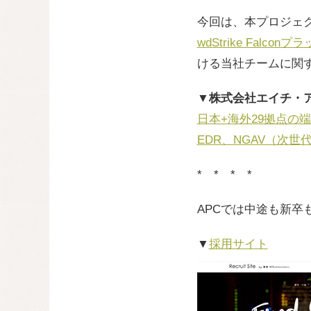
今回は、本プロジェ
wdStrike Falco
ける当社チームに関
▼株式会社エイチ・
日本+海外29拠点の端末8
EDR、NGAV（次
* * * *
APCでは中途も新
▼
採用サイト