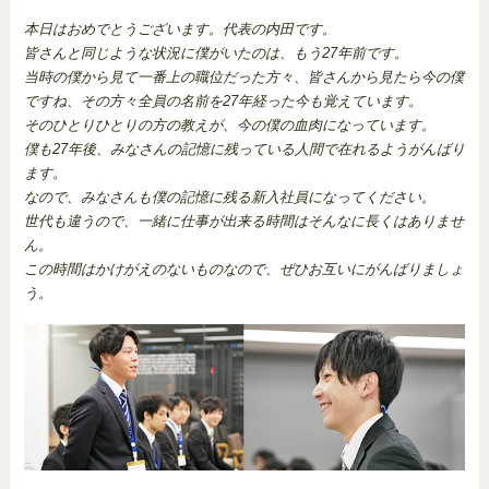
本日はおめでとうございます。代表の内田です。
皆さんと同じような状況に僕がいたのは、もう27年前です。
当時の僕から見て一番上の職位だった方々、皆さんから見たら今の僕
ですね、その方々全員の名前を27年経った今も覚えています。
そのひとりひとりの方の教えが、今の僕の血肉になっています。
僕も27年後、みなさんの記憶に残っている人間で在れるようがんばり
ます。
なので、みなさんも僕の記憶に残る新入社員になってください。
世代も違うので、一緒に仕事が出来る時間はそんなに長くはありませ
ん。
この時間はかけがえのないものなので、ぜひお互いにがんばりましょ
う。