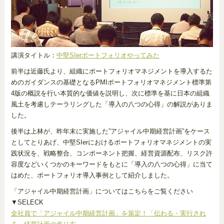
講演タイトル：
中堅SIerポートフォリオやってみた
前半は近藤氏より、組織にポートフォリオマネジメントを導入するた
めのガイダンスの基礎となるPMIポートフォリオマネジメント標準第
4版の概説を行い本質的な価値を説明し、次に標準を基に日本の組織
風土を考慮しテーラリングした「導入の八つの心得」の解説がありま
した。
後半は上林が、昨年末に実施した”アジャイル中期経営計画”をケース
としてとりあげ、中堅SIerにおけるポートフォリオマネジメントの実
践状況を、戦略整合、コンポーネント把握、経営資源配布、リスク許
容度などいくつかのキーワードをもとに「導入の八つの心得」に当て
はめた、ポートフォリオ導入事例として紹介しました。
「アジャイル中期経営計画」についてはこちらをご覧ください
▼SELECK
全社員で「アジャイル中期経営計画」を策定！「伝わる・実行され