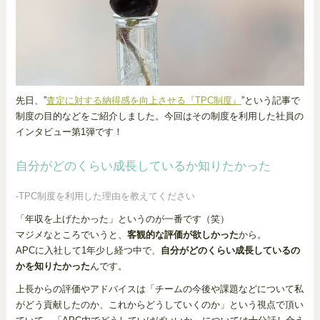
先日、”
査定に対する納得感を向上させる『TPC制度』
”という記事で
制度の目的などをご紹介しました。今回はその制度を利用した社員の
インタビュー第1弾です！
自分がどのくらい成長しているか知りたかった
-TPC制度を利用した理由を教えてください
「年収を上げたかった」というのが一番です（笑）
マジメなところでいうと、
客観的な評価が欲しかった
から。
APCに入社して1年少し経つ中で、
自分がどのくらい成長しているの
かを知りたかった
んです。
上長からの評価やアドバイスは「チームの今後や課題などについて私
がどう貢献したのか、これからどうしていくのか」という視点で頂い