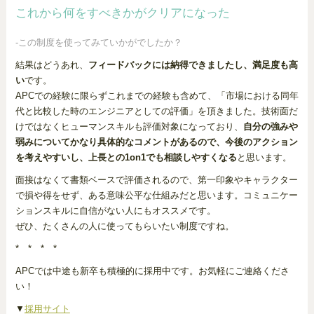
これから何をすべきかがクリアになった
-この制度を使ってみていかがでしたか？
結果はどうあれ、
フィードバックには納得できましたし、満足度も高
い
です。
APCでの経験に限らずこれまでの経験も含めて、「市場における同年
代と比較した時のエンジニアとしての評価」を頂きました。技術面だ
けではなくヒューマンスキルも評価対象になっており、
自分の強みや
弱みについてかなり具体的なコメントがあるので、今後のアクション
を考えやすいし、上長との1on1でも相談しやすくなる
と思います。
面接はなくて書類ベースで評価されるので、第一印象やキャラクター
で損や得をせず、ある意味公平な仕組みだと思います。コミュニケー
ションスキルに自信がない人にもオススメです。
ぜひ、たくさんの人に使ってもらいたい制度ですね。
* * * *
APCでは中途も新卒も積極的に採用中です。お気軽にご連絡くださ
い！
▼
採用サイト