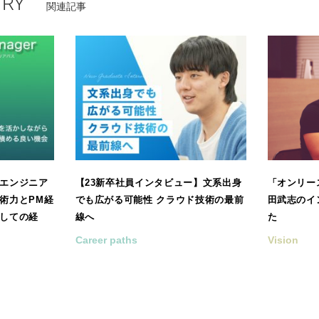
TRY
関連記事
エンジニア
【23新卒社員インタビュー】文系出身
「オンリー
術力とPM経
でも広がる可能性 クラウド技術の最前
田武志のイ
しての経
線へ
た
Career paths
Vision