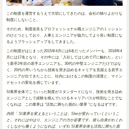
この制度を運営するうえで大切にしてきたのは、会社の独りよがりな
制度にしないこと。
そのため、制度改良もプロフェッショナル職エンジニアのミッション
のひとつとしており、人事とエンジニアが協力してより良い制度にな
るようブラッシュアップをしてきました。
この制度がはじまった2015年4月には6名だったメンバーも、2018年4
月には17名となり、その中には「入社してはじめてITに触れた」とい
う新卒2年目の若手エンジニアも。30代の中堅エンジニアだけではな
く、20代の早いうちから技術を突き詰めるキャリアを見据える若手エ
ンジニアが出てきたことに、社内におけるこの制度の浸透と、マイン
ドセットの変化を感じています。
SI業界全体でこういった制度がスタンダードになり、技術を突き詰め
エンジニアとして経験を積んでいけるキャリアパスが特別なことでな
くなれば、この業界は “活気に満ちた面白い業界 ”になるはずです。
内田「 SI業界を変えるということは、SIerが変わっていくというこ
と。それにはやはり、エンジニアの力が必要です。彼ら自身がわくわ
くしながら働くようになれば、いずれ SI業界全体も活気に満ちた面