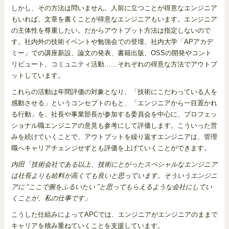
しかし、その方法は問いません。人前に立つことが得意なエンジニア
もいれば、文章を書くことが得意なエンジニアもいます。エンジニア
の主体性を尊重したい。だからアウトプット方法は指定しないので
す。社内外の技術イベントや勉強会での登壇、社内大学「APアカデ
ミー」での講座新設、論文の発表、書籍出版、OSSの開発やコント
リビュート、コミュニティ活動……それぞれの得意な方法でアウトプ
ットしています。
これらの活動は年間評価の対象となり、「技術にこだわっている人を
感動させる」というコンセプトのもと、「エンジニアから一目置かれ
る行動」を、社長や事業部長が参加する委員会を中心に、プロフェッ
ショナル職エンジニアの意見も参考にして評価します。こういった営
みを続けていくことで、アウトプットを繰り返すエンジニアは、管理
職へキャリアチェンジせずとも評価を上げていくことができます。
内田「技術会社である以上、技術にとがったスペシャルなエンジニア
は社長よりも給料が高くても良いと思っています。そういうエンジニ
アに “ここで腕をふるいたい ”と思ってもらえるような会社にしてい
くことが、私の仕事です」
こうした仕組みによってAPCでは、エンジニアがエンジニアのままで
キャリアを積み重ねていくことを支援しています。