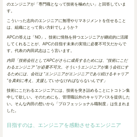
のエンジニアが「専門職となって技術を極めたい」と回答していま
す。
こういった志向のエンジニアに無理やりマネジメントを任せること
は、組織にとって良い方針でしょうか？
APCの答えは「NO」。技術に情熱を持つエンジニアが継続的に活躍
してくれることが、APCの目指す未来の実現に必要不可欠だからで
す。代表の内田武志はこう言います。
内田「技術会社としてAPCがさらに成長するためには、“技術にこだ
わるエンジニア ”が必要不可欠。そういうエンジニアが集う会社にす
るためには、会社は “エンジニアがエンジニアであり続けるキャリア
”を真剣に考え、支援していかなければならないんです」
技術にこだわるエンジニアには、技術を突き詰めることにトコトン集
中して欲しい。そのためにも、管理職以外のキャリアパスを提供した
い。そんな内田の想いから「プロフェッショナル職制度」は生まれま
した。
目指すのは、エンジニアを感動させるエンジニア