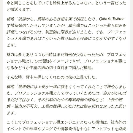
今と同じことをしていても給料上がるんじゃない」という一言だった
と振返ります。
横地「以前から、興味のある技術を家で検証したり、Qiitaや Twitter
で情報発信したりしていましたが、総合職ではこういった取り組みを
評価につなげるのは、制度的に限界がありました。でも、プロフェッ
ショナル職であればこういった取り組みも評価につながりやすくなり
ます」
魅力は多くありつつも当時はまだ前例が少なかったため、プロフェッ
ショナル職としての活動をイメージできず、プロフェッショナル職に
なるかどうか申請の締め切り直前まで悩んだ横地。
そんな時、背中を押してくれたのは彼の上長でした。
横地「最終的には上長が一緒に腹をくくってくれたことで決心しまし
た。プロフェッショナル職としてやっていくためには、自分ががんば
るだけではなく、その活動のための稼動時間の確保など、上長の理
解・協力が不可欠。上長の後押しがなければ踏み切れなかったと思い
ます」
こうしてプロフェッショナル職エンジニアとなった横地は、社内外の
イベントでの登壇やブログでの情報発信を中心にアウトプットを継続