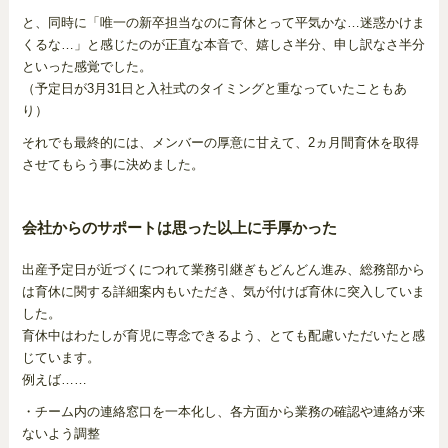
と、同時に「唯一の新卒担当なのに育休とって平気かな…迷惑かけま
くるな…」と感じたのが正直な本音で、嬉しさ半分、申し訳なさ半分
といった感覚でした。
（予定日が3月31日と入社式のタイミングと重なっていたこともあ
り）
それでも最終的には、メンバーの厚意に甘えて、2ヵ月間育休を取得
させてもらう事に決めました。
会社からのサポートは思った以上に手厚かった
出産予定日が近づくにつれて業務引継ぎもどんどん進み、総務部から
は育休に関する詳細案内もいただき、気が付けば育休に突入していま
した。
育休中はわたしが育児に専念できるよう、とても配慮いただいたと感
じています。
例えば……
・チーム内の連絡窓口を一本化し、各方面から業務の確認や連絡が来
ないよう調整