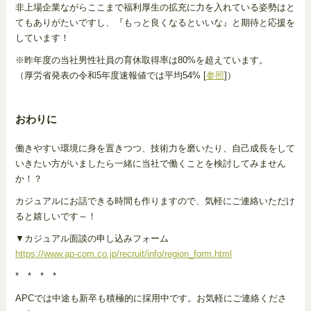
非上場企業ながらここまで福利厚生の拡充に力を入れている姿勢はと
てもありがたいですし、『もっと良くなるといいな』と期待と応援を
しています！
※昨年度の当社男性社員の育休取得率は80%を超えています。
（厚労省発表の令和5年度速報値では平均54% [
参照
]）
おわりに
働きやすい環境に身を置きつつ、技術力を磨いたり、自己成長をして
いきたい方がいましたら一緒に当社で働くことを検討してみません
か！？
カジュアルにお話できる時間も作りますので、気軽にご連絡いただけ
ると嬉しいです～！
▼カジュアル面談の申し込みフォーム
https://www.ap-com.co.jp/recruit/info/region_form.html
* * * *
APCでは中途も新卒も積極的に採用中です。お気軽にご連絡くださ