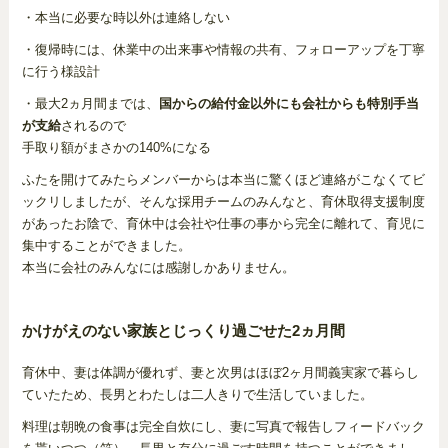
・本当に必要な時以外は連絡しない
・復帰時には、休業中の出来事や情報の共有、フォローアップを丁寧
に行う様設計
・最大2ヵ月間までは、
国からの給付金以外にも会社からも特別手当
が支給
されるので
手取り額がまさかの140%になる
ふたを開けてみたらメンバーからは本当に驚くほど連絡がこなくてビ
ックリしましたが、そんな採用チームのみんなと、育休取得支援制度
があったお陰で、育休中は会社や仕事の事から完全に離れて、育児に
集中することができました。
本当に会社のみんなには感謝しかありません。
かけがえのない家族とじっくり過ごせた2ヵ月間
育休中、妻は体調が優れず、妻と次男はほぼ2ヶ月間義実家で暮らし
ていたため、長男とわたしは二人きりで生活していました。
料理は朝晩の食事は完全自炊にし、妻に写真で報告しフィードバック