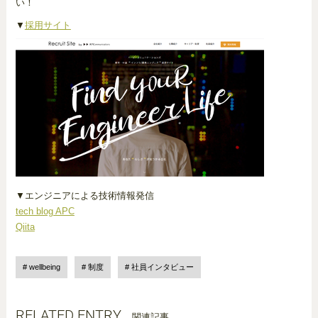
い！
▼
採用サイト
▼エンジニアによる技術情報発信
tech blog APC
Qiita
wellbeing
制度
社員インタビュー
RELATED ENTRY
関連記事