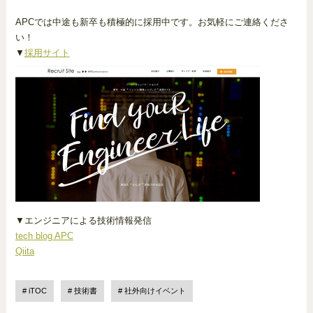
APCでは中途も新卒も積極的に採用中です。お気軽にご連絡くださ
い！
▼
採用サイト
▼エンジニアによる技術情報発信
tech blog APC
Qiita
iTOC
技術書
社外向けイベント