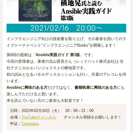
インフラエンジニア向けの技術書を取り上げ、その著者を招いてのラ
イブトークイベント“インフラエンジニアBooks”を開催します！
第6回の題材は「
Ansible実践ガイド 第3版
」です。
今回の登壇者は、著者の北山晋吾さん（レッドハット株式会社)と当
社テクニカルエバンジェリストの横地晃です。
初の試みとなるパネルディスカッションも行い、共著のアレコレを伺
います。
Ansibleに興味のある方
だけではなく、
書籍執筆に興味のある方
にも
楽しんでただけると思います。
本を読んでいない方のご参加も大歓迎です！
日時：2021年02月16日（火） 20：00～21：00
会場：
YouTubeチャンネル
チャンネル登録をお願いします！
申込：
Connpass