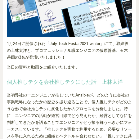
1月24日に開催された「July Tech Festa 2021 winter」にて、取締役
の上林太洋と、プロフェッショナル職エンジニアの藤原善基、玉木
岳爾の3名が登壇いたしました！
当日の資料と動画をご紹介いたします。
個人推しテクを会社推しテクにした話 上林太洋
当初弊社の一エンジニアが推していたAnsibleが、どのように会社の
事業戦略になったかの歴史を振り返ることで、個人推しテクがどのよ
うな形で会社推しテクに変化したかのプロセスを分析しました。特
に、エンジニアの活動が経営目線でどう見えたか、経営としてなにを
判断してきたかを語ることでエンジニアがどう振る舞うべきかにフォ
ーカスしています。「推しテクを実務で利用するため、必要なリソー
スを手に入れるために組織とベクトルを合わせたい」「推しテクに共