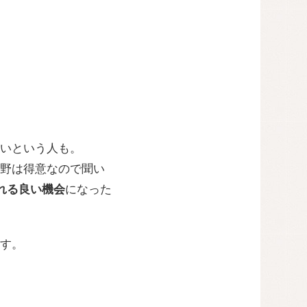
いという人も。
野は得意なので聞い
も知れる良い機会
になった
す。