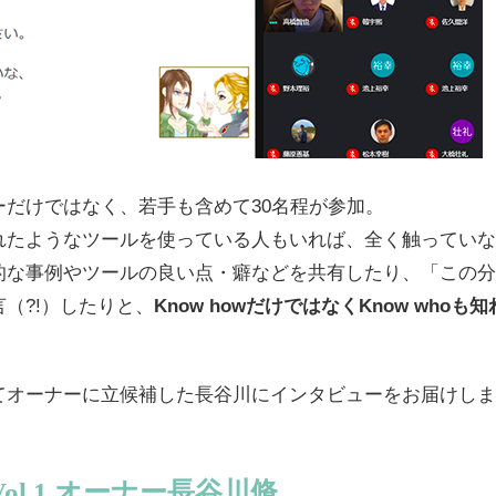
ーだけではなく、若手も含めて30名程が参加。
れたようなツールを使っている人もいれば、全く触っていな
的な事例やツールの良い点・癖などを共有したり、「この分
（?!）したりと、
Know howだけではなくKnow who
てオーナーに立候補した長谷川にインタビューをお届けしま
ol.1 オーナー長谷川脩