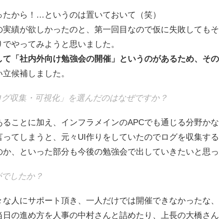
ったから！…というのは置いておいて（笑）
の実績が欲しかったのと、第一回目なので仮に失敗してもそ
りでやってみようと思いました。
して「社内外向け勉強会の開催」というのがあるため、その
い立候補しました。
ログ収集・可視化」を選んだのはなぜですか？
あることに加え、インフラメインのAPCでも通じる分野か
言ってしまうと、元々UI作りをしていたのでログを収集す
のか、といった部分も今後の勉強会で出していきたいと思っ
がでしたか？
々な人にサポート頂き、一人だけでは開催できなかったな、
当日の進め方を人事の中村さんと詰めたり、上長の大橋さん