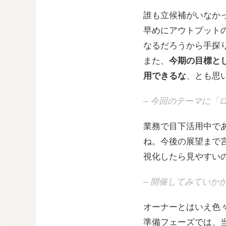
誰も立候補がいなか
早めにアウトプット
なるだろうから手探
また、
今期の目標と
用できるな
、とも思
– 今回のテーマに「
業務で目下活用中で
ね。今後の展望まで
視化したら見やすい
– 開催してみていか
オーナーとはいえ色
準備フェーズでは、