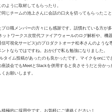
このように取材してもらったり。
で同じチームの池上さんに会話の口火を切ってもらったこと
たプロ職メンバーの方々にも感謝です。話慣れている方が多
トネットワークス次世代ファイアウォールのログ解析や、機
通信可視化サービス)のプロダクトオーナ松本さんのような
ベントならではですね。おかげで私も勉強になりました。
リアルタイム投稿があったのも良かったです。マイクをonに
座談会でもMeetとSlackを併用すると良さそうだと分か
しくお願いします。
！
卒も積極的に採用中です。お気軽にご連絡ください！