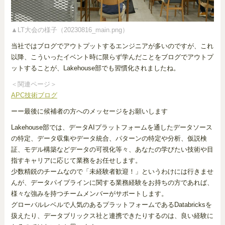
▲LT大会の様子（20230816_main.png）
当社ではブログでアウトプットするエンジニアが多いのですが、これ
以降、こういったイベント時に限らず学んだことをブログでアウトプ
ットすることが、Lakehouse部でも習慣化されましたね。
＜関連ページ＞
APC技術ブログ
ーー最後に候補者の方へのメッセージをお願いします
Lakehouse部では、データAIプラットフォームを通したデータソース
の特定、データ収集やデータ統合、パターンの特定や分析、仮説検
証、モデル構築などデータの可視化等々、あなたの学びたい技術や目
指すキャリアに応じて業務をお任せします。
少数精鋭のチームなので「未経験者歓迎！」というわけには行きませ
んが、データパイプラインに関する業務経験をお持ちの方であれば、
様々な強みを持つチームメンバーがサポートします。
グローバルレベルで人気のあるプラットフォームであるDatabricksを
扱えたり、データブリックス社と連携できたりするのは、良い経験に