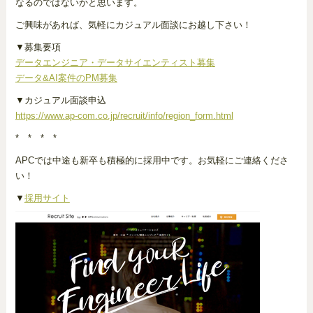
なるのではないかと思います。
ご興味があれば、気軽にカジュアル面談にお越し下さい！
▼募集要項
データエンジニア・データサイエンティスト募集
データ&AI案件のPM募集
▼カジュアル面談申込
https://www.ap-com.co.jp/recruit/info/region_form.html
* * * *
APCでは中途も新卒も積極的に採用中です。お気軽にご連絡くださ
い！
▼
採用サイト