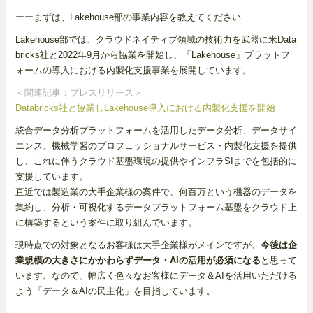
ーーまずは、Lakehouse部の事業内容を教えてください
Lakehouse部では、クラウドネイティブ領域の技術力を武器に米Data
bricks社と2022年9月から協業を開始し、「Lakehouse」プラットフ
ォームの導入における内製化支援事業を展開しています。
＜関連記事：プレスリリース＞
Databricks社と協業しLakehouse導入における内製化支援を開始
統合データ分析プラットフォームを活用したデータ分析、データサイ
エンス、機械学習のプロフェッショナルサービス・内製化支援を提供
し、これに伴うクラウド基盤環境の提供やインフラSIまでを包括的に
支援しています。
直近では製造業の大手企業様の案件で、何百万という機器のデータを
集約し、分析・可視化するデータプラットフォーム基盤をクラウド上
に構築するという案件に取り組んでいます。
現時点での対象となるお客様は大手企業様がメインですが、
今後は企
業規模の大きさにかかわらずデータ・AIの活用が必須になる
と思って
います。なので、幅広く色々なお客様にデータ＆AIを活用いただける
よう「データ＆AIの民主化」を目指しています。