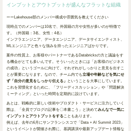
インプットとアウトプットが盛んなフラットな組織
ーーLakehouse部のメンバー構成や雰囲気を教えてください
現時点でのメンバーは10名で、外国籍の方や女性が多いのが特徴で
す。（外国籍：3名、女性：4名）
インフラエンジニア、データエンジニア、データサイエンティスト、
MLエンジニアと色々な強みを持ったエンジニアばかりです。
案件の性質上、お客様やパートナーであるDatabricksの方と議論をす
る機会がとても多いんです。そういったときには「お客様のビジネス
の成功」というゴールに向けて、それぞれがしっかりと意見を出すこ
とが重要になります。なので、チーム内でも
立場や年齢などを気にせ
ず「自分の意見をしっかり伝える」
ということを大事にしています。
これを習慣化するために、「フリーディスカッション」や「問題解決
ミーティング」といった時間を定期的に設けています。
あとは、戦略的に新しい技術やプロダクト・サービスに注力していく
際は、「全員でブログの記事を〇本書こう」と決めて
みんなで一気に
インプットとアウトプットをする
こともあります。
例えば、去年の6月にサンフランシスコで「Data + AI Summit 2023」
というイベントが開催され際に、基調講演や最新アップデート情報な