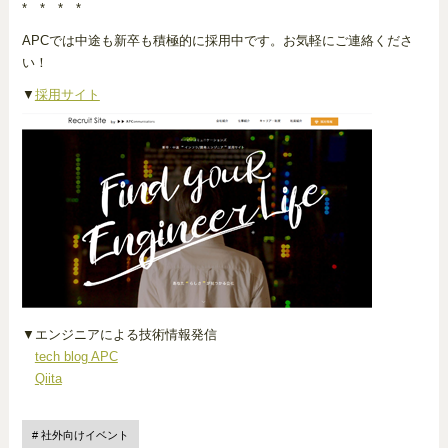
* * * *
APCでは中途も新卒も積極的に採用中です。お気軽にご連絡くださ
い！
▼
採用サイト
▼エンジニアによる技術情報発信
tech blog APC
Qiita
社外向けイベント