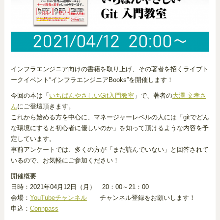
インフラエンジニア向けの書籍を取り上げ、その著者を招くライブト
ークイベント“インフラエンジニアBooks”を開催します！
今回の本は「
いちばんやさしいGit入門教室
」で、著者の
大澤 文孝さ
ん
にご登壇頂きます。
これから始める方を中心に、マネージャーレベルの人には「gitでどん
な環境にすると初心者に優しいのか」を知って頂けるような内容を予
定しています。
事前アンケートでは、多くの方が「まだ読んでいない」と回答されて
いるので、お気軽にご参加ください！
開催概要
日時：2021年04月12日（月） 20：00～21：00
会場：
YouTubeチャンネル
チャンネル登録をお願いします！
申込：
Connpass