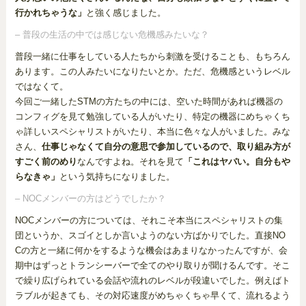
行かれちゃうな」
と強く感じました。
– 普段の生活の中では感じない危機感みたいな？
普段一緒に仕事をしている人たちから刺激を受けることも、もちろん
あります。この人みたいになりたいとか。ただ、危機感というレベル
ではなくて。
今回ご一緒したSTMの方たちの中には、空いた時間があれば機器の
コンフィグを見て勉強している人がいたり、特定の機器にめちゃくち
ゃ詳しいスペシャリストがいたり、本当に色々な人がいました。みな
さん、
仕事じゃなくて自分の意思で参加しているので、取り組み方が
すごく前のめり
なんですよね。それを見て
「これはヤバい。自分もや
らなきゃ」
という気持ちになりました。
– NOCメンバーの方はどうでしたか？
NOCメンバーの方については、それこそ本当にスペシャリストの集
団というか、スゴイとしか言いようのない方ばかりでした。直接NO
Cの方と一緒に何かをするような機会はあまりなかったんですが、会
期中はずっとトランシーバーで全てのやり取りが聞けるんです。そこ
で繰り広げられている会話や流れのレベルが段違いでした。例えばト
ラブルが起きても、その対応速度がめちゃくちゃ早くて、流れるよう