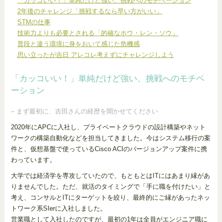
「カッコいい！」単純だけど強い、挑戦へのモチベーション
2年後のチャレンジ「挑戦するなら早い方がいい」
STMの仕事
技術力よりも必要とされる「的確なホウ・レン・ソウ」
普段と違う環境に身をおいて感じた危機感
思い立ったが吉日 アレコレ考えずにチャレンジしよう
「カッコいい！」単純だけど強い、挑戦へのモチベ
ーション
– まず最初に、吉田さんの経歴を聞かせてください
2020年にAPCに入社し、プライベートクラウドの設計構築やネット
ワークの構築自動化などを担当してきました。今はシステム移行の案
件と、仮想基盤で使っているCisco ACIのバージョンアップ案件に携
わっています。
大学では経済学を専攻していたので、もともとはITにはあまり縁があ
りませんでした。ただ、就活のタイミングで「手に職を付けたい」と
考え、コンサルとITにターゲットを絞り、最終的にご縁があったネッ
トワーク系SIerに入社しました。
営業職として入社したのですが、最初の1年は全員がエンジニア職に