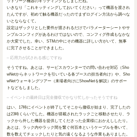
ットワーク機器のキッティングもしましたね。
いきなり「これキッティングしておいてください」って機器を渡され
たんですが、初めて触る機器だったのでまずログイン方法から調べな
いとならなくて。
設定はザックリとした要件が渡されるだけでパラメーターシートやサ
ンプルコンフィグがあるわけではないので、コンフィグ作成もなかな
か大変でした。幸い、STMの中にその機器に詳しい方がいて、無事
に完了させることができました。
– 応用力が試される感じですね
そうですね。あとは、サービスカウンターでの問い合わせ対応（Sho
wNetからネットワークを引いている各ブースの担当者向け）や、Sho
wNetウォーキングツアー（来場者向けにShowNetを解説）のサポー
トなどもしました。
– イベントの最終日は完全撤収でかなり忙しかったそうですね
はい、17時にイベントが終了してそこから撤収が始まり、完了したの
は23時くらいでした。機器が搭載されたラックごと移動させたり、ラ
ックから外した機器を提供してくださった企業様におかえししたり。
あとは、ラック内やラック間を繋ぐ何百本というケーブルを巻いて、
数を数えてチェックしたりと気の遠くなるような作業もありました。