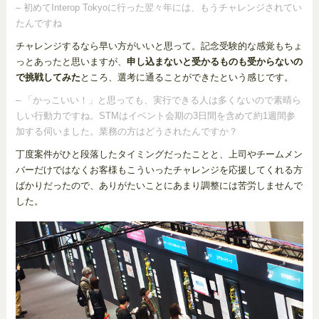
– 初めてInterop Tokyoに行った翌々年には、もうチャレンジされてい
たんですね
チャレンジするなら早い方がいいと思って。記念受験的な感覚もちょ
っとあったと思いますが、
申し込まないと受かるものも受からないの
で挑戦してみた
ところ、選考に通ることができたという感じです。
– 「かっこいい！」と思っても、実行できる人は多くないので素晴ら
しい行動力ですね。STMはイベント会期の3日間を含めて約1週間参
加する伺いました。業務の方はどうされたんですか？
丁度案件がひと段落したタイミングだったことと、上司やチームメン
バーだけではなくお客様もこういったチャレンジを応援してくれる方
ばかりだったので、ありがたいことにあまり調整には苦労しませんで
した。