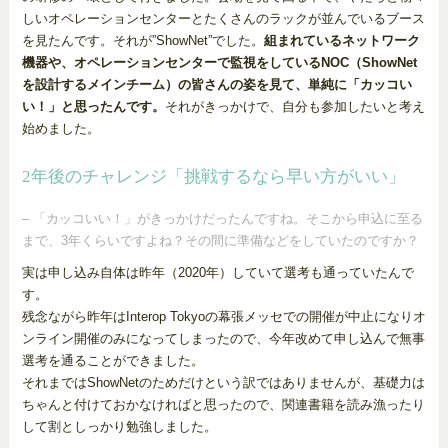
しいオペレーションセンターとたくさんのラックが並んでいるブース
を見たんです。それが”ShowNet”でした。
組まれているネットワーク
機器や、オペレーションセンターで監視をしているNOC（ShowNet
を設計するメインチーム）の皆さんの姿を見て、単純に「カッコい
い！」と思ったんです。
それがきっかけで、自分も参加したいと考え
始めました。
2年後のチャレンジ「挑戦するなら早い方がいい」
– 「カッコいい！」がきっかけだったんですね。そこから申込に至る
まで、3年くらいですよね？その間に準備などをしていたのですか？
実は申し込み自体は昨年（2020年）していて選考も通っていたんで
す。
残念ながら昨年はInterop Tokyoの幕張メッセでの開催が中止になりオ
ンライン開催のみになってしまったので、今年改めて申し込んで無事
選考を通ることができました。
それまではShowNetのためだけという訳ではありませんが、基礎力は
ちゃんと付けておかなければと思ったので、関連書籍を読み漁ったり
して割としっかり勉強しました。