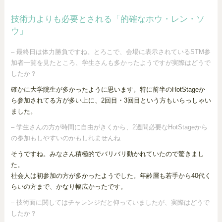
技術力よりも必要とされる「的確なホウ・レン・ソ
ウ」
– 最終日は体力勝負ですね。とろこで、会場に表示されているSTM参
加者一覧を見たところ、学生さんも多かったようですが実際はどうで
したか？
確かに大学院生が多かったように思います。特に前半のHotStageか
ら参加されてる方が多い上に、2回目・3回目という方もいらっしゃい
ました。
– 学生さんの方が時間に自由がきくから、2週間必要なHotStageから
の参加もしやすいのかもしれませんね
そうですね。みなさん積極的でバリバリ動かれていたので驚きまし
た。
社会人は初参加の方が多かったようでした。年齢層も若手から40代く
らいの方まで、かなり幅広かったです。
– 技術面に関してはチャレンジだと仰っていましたが、実際はどうで
したか？