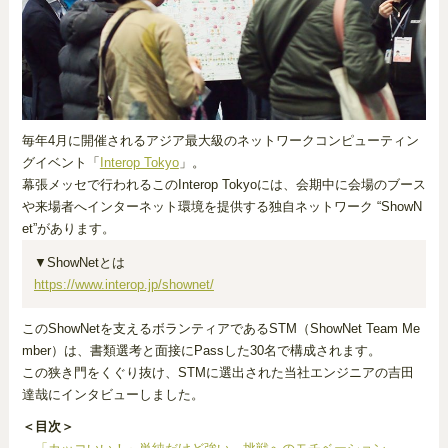
毎年4月に開催されるアジア最大級のネットワークコンピューティン
グイベント「
Interop Tokyo
」。
幕張メッセで行われるこのInterop Tokyoには、会期中に会場のブース
や来場者へインターネット環境を提供する独自ネットワーク “ShowN
et”があります。
▼ShowNetとは
https://www.interop.jp/shownet/
このShowNetを支えるボランティアであるSTM（ShowNet Team Me
mber）は、書類選考と面接にPassした30名で構成されます。
この狭き門をくぐり抜け、STMに選出された当社エンジニアの吉田
達哉にインタビューしました。
＜目次＞