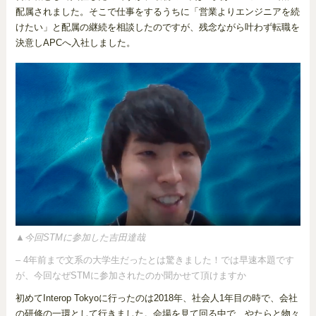
配属されました。そこで仕事をするうちに「営業よりエンジニアを続
けたい」と配属の継続を相談したのですが、残念ながら叶わず転職を
決意しAPCへ入社しました。
▲今回STMに参加した吉田達哉
– 4年前まで文系の大学生だったとは驚きました！では早速本題です
が、今回なぜSTMに参加されたのか聞かせて頂けますか
初めてInterop Tokyoに行ったのは2018年、社会人1年目の時で、会社
の研修の一環として行きました。会場を見て回る中で、やたらと物々