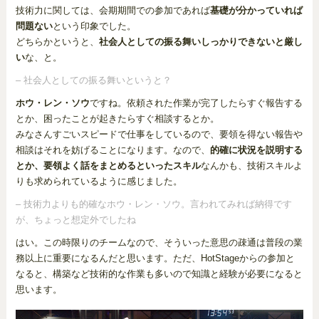
技術力に関しては、会期期間での参加であれば
基礎が分かっていれば
問題ない
という印象でした。
どちらかというと、
社会人としての振る舞いしっかりできないと厳し
い
な、と。
– 社会人としての振る舞いというと？
ホウ・レン・ソウ
ですね。依頼された作業が完了したらすぐ報告する
とか、困ったことが起きたらすぐ相談するとか。
みなさんすごいスピードで仕事をしているので、要領を得ない報告や
相談はそれを妨げることになります。なので、
的確に状況を説明する
とか、要領よく話をまとめるといったスキル
なんかも、技術スキルよ
りも求められているように感じました。
– 技術力よりも的確なホウ・レン・ソウ。言われてみれば納得です
が、ちょっと想定外でしたね
はい。この時限りのチームなので、そういった意思の疎通は普段の業
務以上に重要になるんだと思います。ただ、HotStageからの参加と
なると、構築など技術的な作業も多いので知識と経験が必要になると
思います。