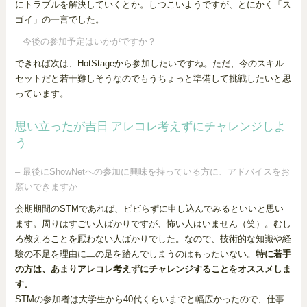
にトラブルを解決していくとか。しつこいようですが、とにかく「ス
ゴイ」の一言でした。
– 今後の参加予定はいかがですか？
できれば次は、HotStageから参加したいですね。ただ、今のスキル
セットだと若干難しそうなのでもうちょっと準備して挑戦したいと思
っています。
思い立ったが吉日 アレコレ考えずにチャレンジしよ
う
– 最後にShowNetへの参加に興味を持っている方に、アドバイスをお
願いできますか
会期期間のSTMであれば、ビビらずに申し込んでみるといいと思い
ます。周りはすごい人ばかりですが、怖い人はいません（笑）。むし
ろ教えることを厭わない人ばかりでした。なので、技術的な知識や経
験の不足を理由に二の足を踏んでしまうのはもったいない。
特に若手
の方は、あまりアレコレ考えずにチャレンジすることをオススメしま
す。
STMの参加者は大学生から40代くらいまでと幅広かったので、仕事