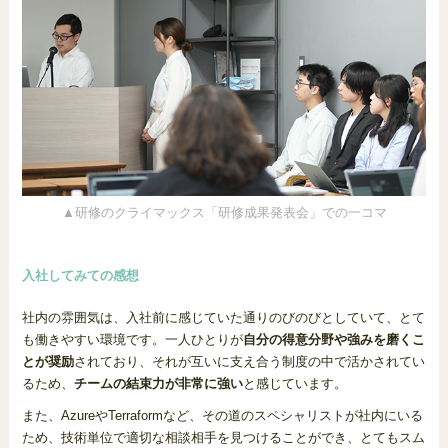
▲研修のクライマックス「研修成果発表会」での一コマ
入社してみての感想
社内の雰囲気は、入社前に感じていた通りのびのびとしていて、とて
も働きやすい環境です。一人ひとりが
自分の得意分野や強みを磨くこ
とが奨励
されており、それが互いに支え合う制度の中で活かされてい
るため、
チームの結束力が非常に強い
と感じています。
また、AzureやTerraformなど、その道のスペシャリストが社内にいる
ため、技術単位で適切な相談相手を見つけることができ、とてもスム