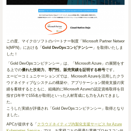
この度、マイクロソフトのパートナー制度「Microsoft Partner Networ
k(MPN)」における「
Gold DevOpsコンピテンシー
」を取得いたしま
した！
「Gold DevOpsコンピテンシー」は、「Microsoft Azure」の展開をす
る上での
優れた技術力、専門性、販売実績を証明する称号
です。
エーピーコミュニケーションズでは、Microsoft Azureを活用したクラ
ウドネイティブなシステムの構築や、アプリケーション開発支援の実
績を蓄積するとともに、組織的にMicrosoft Azureの認定資格取得を目
指す(1年半で155名が取得)といった人材育成にも力を入れてきまし
た。
こうした実績が評価され「Gold DevOpsコンピテンシー」取得となり
ました。
APCが提供する「
クラウドネイティブ内製化支援サービス for Azure
Kubernetes Service
」では、お客様ごとの最適な業務プロセスコンサ