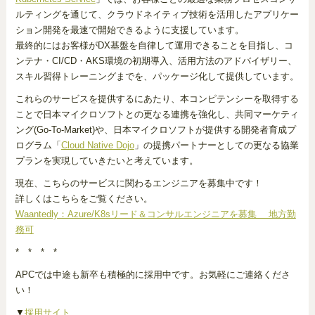
ルティングを通じて、クラウドネイティブ技術を活用したアプリケー
ション開発を最速で開始できるように支援しています。
最終的にはお客様がDX基盤を自律して運用できることを目指し、コ
ンテナ・CI/CD・AKS環境の初期導入、活用方法のアドバイザリー、
スキル習得トレーニングまでを、パッケージ化して提供しています。
これらのサービスを提供するにあたり、本コンピテンシーを取得する
ことで日本マイクロソフトとの更なる連携を強化し、共同マーケティ
ング(Go-To-Market)や、日本マイクロソフトが提供する開発者育成プ
ログラム「
Cloud Native Dojo
」の提携パートナーとしての更なる協業
プランを実現していきたいと考えています。
現在、こちらのサービスに関わるエンジニアを募集中です！
詳しくはこちらをご覧ください。
Waantedly：Azure/K8sリード＆コンサルエンジニアを募集 地方勤
務可
* * * *
APCでは中途も新卒も積極的に採用中です。お気軽にご連絡くださ
い！
▼
採用サイト