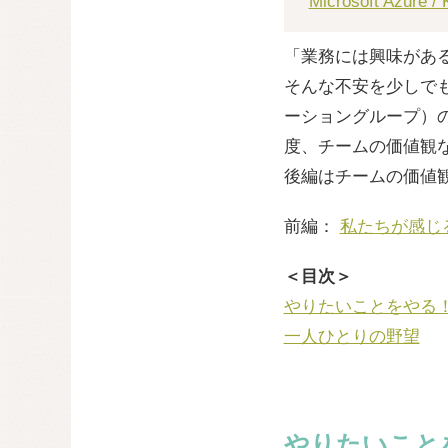
Microsoft Azur
「業務には興味があ
そんな不安を少しでも
ーショングループ）の
度、チームの価値観
後編はチームの価値
前編：
私たちが感じる
＜目次＞
やりたいことをやる
一人ひとりの野望
やりたいこと