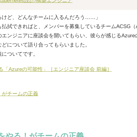
e / Kubernetes設計/構築エンジニア
るけど、どんなチームに入るんだろう……」
払拭できればと、メンバーを募集しているチームACSG（Az
エンジニアに座談会を開いてもらい、彼らが感じるAzur
などについて語り合ってもらいました。
観についてです。
「Azureの可能性」［エンジニア座談会 前編］
！がチームの正義
をやる！がチームの正義