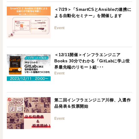
＜7/29＞「SmartCSとAnsibleの連携に
よる自動化セミナー」を開催します
Event
＜12/11開催＞インフラエンジニア
Books 30分でわかる「GitLabに学ぶ世
界最先端のリモート組･･･
Event
第二回インフラエンジニア川柳、入選作
品発表＆投票開始
Event