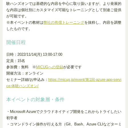
験ハンズオンでは基礎的な内容を中心に取り扱いますが、より発展的
な内容は個社別にカスタマイズ可能なトレーニングとして別途ご提供
が可能です。
※本イベントの教材は
弊社の有償トレーニング
を抜粋し、内容を調整
したものです。
開催日程
日時：2022/11/14(月) 13:00-17:00
定員：15名
参加費：無料 ※
MICUGへの登録
が必要です
開催方法：オンライン
セミナー詳細/お申込み：
https://micug.jp/event/第1回-azure-app-servi
ce-体験ハンズオン/
本イベントの対象層・条件
・Microsoft Azureでクラウドネイティブ開発をこれからトライしたい
初学者
・コマンドライン操作が行える方（Git、Bash、Azure CLIなどターミ