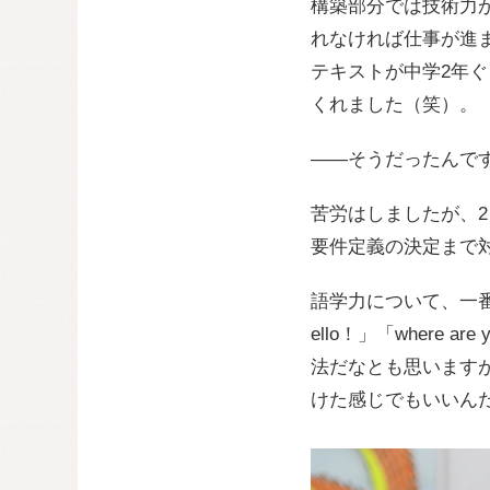
構築部分では技術力
れなければ仕事が進
テキストが中学2年
くれました（笑）。
——そうだったんで
苦労はしましたが、
要件定義の決定まで
語学力について、一
ello！」「where
法だなとも思います
けた感じでもいいん