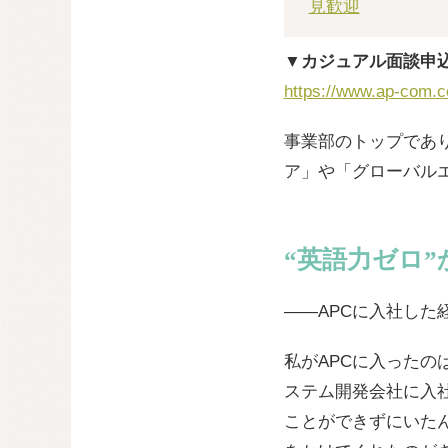
見歓迎
▼カジュアル面談申
https://www.ap-com.co
事業部のトップであ
ア」や「グローバル
“英語力ゼロ
——APCに入社した
私がAPCに入った
ステム開発会社に入
ことができずにいた