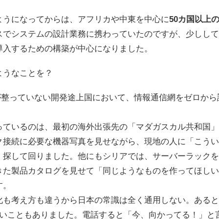
ようになってからは、アフリカや中東を中心に
50カ国以上
スでシステムの設計業務に携わっていたのですが、少しして
導入するための構築が中心になりました。
ようなことを？
境が整っていない開発途上国において、情報通信網をゼロか
っているのは、最初の海外出張先の「マダガスカル共和国」
ク接続に必要な機器写真を見せながら、現地の人に「こうい
、探して回りました。他にもシリアでは、サーバーラックを
きた製品カタログを見せて「同じようなものを作ってほしい
す。
化も考え方も違うから日本の常識は全く通用しない。あると
ないこともありました。電話すると「今、向かってる！」と