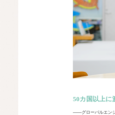
50カ国以上
——グローバルエン