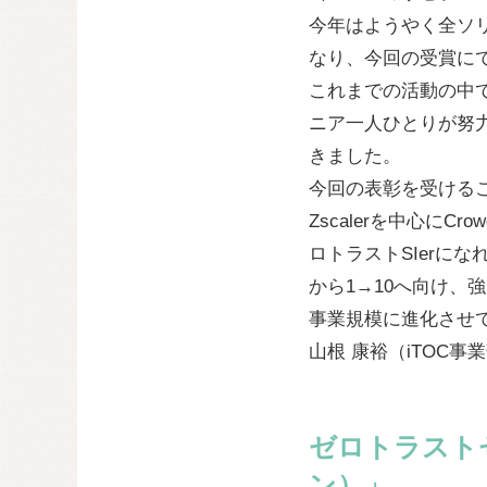
今年はようやく全ソリ
なり、今回の受賞にて
これまでの活動の中
ニア一人ひとりが努
きました。
今回の表彰を受ける
Zscalerを中心にC
ロトラストSIerに
から1→10へ向け
事業規模に進化させ
山根 康裕（iTOC事業部
ゼロトラスト
ン）」