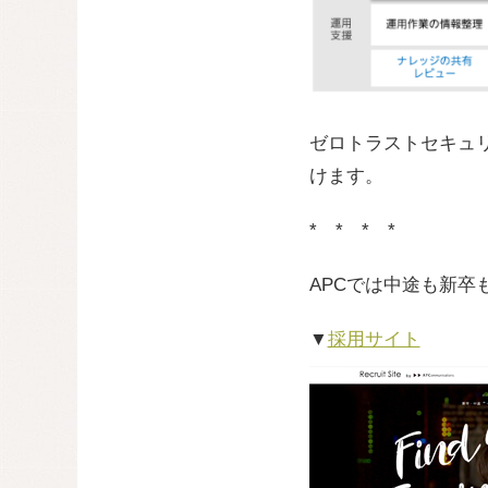
ゼロトラストセキュ
けます。
* * * *
APCでは中途も新
▼
採用サイト