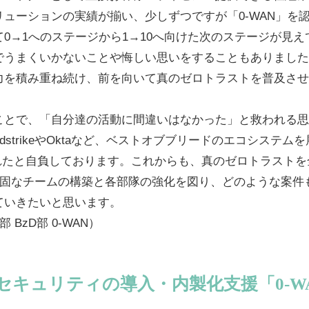
ューションの実績が揃い、少しずつですが「0-WAN」を
0→1へのステージから1→10へ向けた次のステージが見え
でうまくいかないことや悔しい思いをすることもありました
力を積み重ね続け、前を向いて真のゼロトラストを普及させ
ことで、「自分達の活動に間違いはなかった」と救われる思
rowdstrikeやOktaなど、ベストオブブリードのエコシス
なれたと自負しております。これからも、真のゼロトラスト
、強固なチームの構築と各部隊の強化を図り、どのような案件
ていきたいと思います。
 BzD部 0-WAN）
セキュリティの導入・内製化支援「0-W