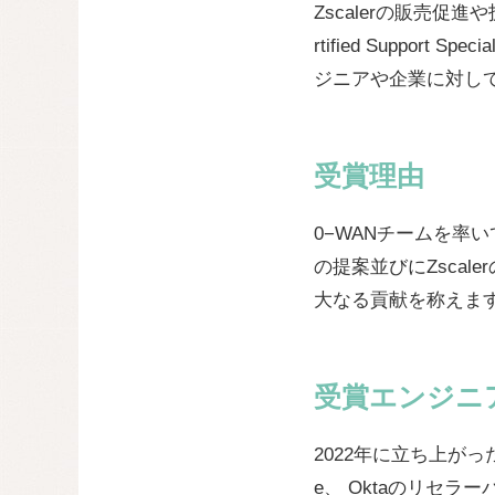
Zscalerの販売促進や技術貢
rtified Suppo
ジニアや企業に対し
受賞理由
0−WANチームを率
の提案並びにZscal
大なる貢献を称えま
受賞エンジニ
2022年に立ち上がった
e、 Oktaのリセ