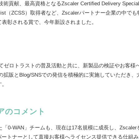
献、最高資格となるZscaler Certified Delivery Specialist
rt Specialist（ZCSS）取得者など、Zscalerパートナー企業
て表彰される賞で、今年新設されました。
いてゼロトラストの普及活動と共に、新製品の検証やお客様
erの拡販とBlog/SNSでの発信を積極的に実施していただ
す。
アのコメント
「0-WAN」チームも、現在は17名規模に成長し、Zscalerをは
ラーパートナーとして直接お客様へライセンス提供できる仕組