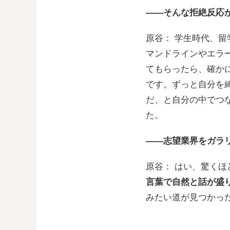
――そんな拒絶反応
原谷： 学生時代、
マンドラインやエラ
てもらったら、確か
です。ずっと自分を
だ、と自分の中でつ
た。
――志望業界をガラ
原谷： はい、驚くほ
言葉で自然と話が盛
みたい道が見つかっ