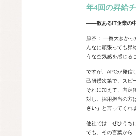
年4回の昇給
――数あるIT企業の
原谷： 一番大きか
んなに頑張っても昇給
うな空気感を感じる
ですが、APCが発
己研鑽次第で、スピ
それに加えて、内定
対し、採用担当の方
さい」
と言ってくれ
他社では「ぜひうち
でも、その言葉から