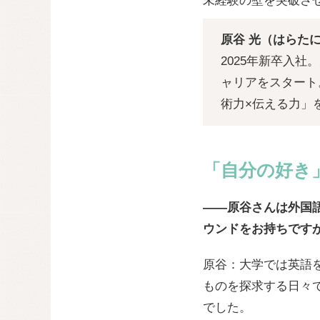
未経験の壁を突破さ
原谷 光（はらたに 
2025年新卒入
ャリアをスタート
術力×伝える力」
「自分の好き
――原谷さんは外国
ウンドをお持ちです
原谷：大学では英語
ものを探求する日々
でした。