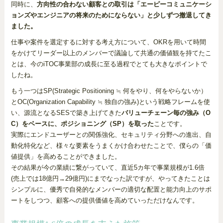
同時に、
方向性の合わない顧客との取引は「エーピーコミュニケーシ
ョンズやエンジニアの将来のためにならない」と少しずつ撤退してき
ました。
仕事や案件を選定するに対する考え方について、OKRを用いて時間
をかけてリーダー以上のメンバーで議論して共通の価値観を持てたこ
とは、今のiTOC事業部の成長に至る過程でとても大きなポイントで
したね。
もう一つはSP(Strategic Positioning ≒ 何をやり、何をやらないか）
とOC(Organization Capability ≒ 独自の強み)という戦略フレームを使
い、源流となるSESで築き上げてきた
バリューチェーン毎の強み（O
C）をベースに、ポジショニング（SP）を取った
ことです。
実際にエンドユーザーとの関係強化、セキュリティ分野への進出、自
動化特化など、様々な要素をうまくかけ合わせたことで、僕らの「価
値提供」を高めることができました。
その結果が今の業績に繋がっていて、直近5カ年で事業規模が1.6倍
(売上では18億円→29億円)にまでなった訳ですが、やってきたことは
シンプルに、優秀で自発的なメンバーの適切な配置と能力向上のサポ
ートをしつつ、顧客への提供価値を高めていっただけなんです。