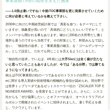
事業規模1.6倍の成長を支えた施策
——1.6倍は凄いですね！今後iTOC事業部を更に発展させていくため
に何が必要と考えているかを教えて下さい。
2030年に向けた中期経営経計画では「異彩を放つ」をテーマにして
いますが、抽象度が高いので「具体的にどうしたらいいですか？」と
メンバーから聞かれる事もあります。確かに200名の大所帯だし働く
場所も違うのですから当然です。その対策として、幹部みんなで話し
合い、「独自性の追求」と「事業基盤の確立」を「ゴールデンサーク
ル」として設定し、だれでも同じことを言えるようにしました。
「独自性の追求」でいえば、4年前には
大手SIerには全く歯が立たな
いと思っていたこともありましたが、今では「ある分野」では勝てる
ようになってきました。
例えばiTOC事業部の柱の一つであるゼロトラストの分野だと、Zscal
erに関する導入実績や技術情報の積極的な発信が認められ、同分野で
は世界トップリーダであるゼットスケーラー社の「ZSCALER TOP E
NGINEER AWARD」を受賞することができました。さらに、シスコ
社からも「ぜひ協業したい」とオファーがあり、オーストラリアのメ
ルボルンで開催されたイベントに招待されました。凄く手応えを感
じ、ワクワクしています。