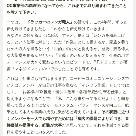
OC事業部の取締役になってから、これまでに取り組まれてきたこと
を教えて下さい。
一つは、
「ドラッカーのレンガ職人」
の話です。この4年間、ずっと
伝え続けてきましたし、これからも伝え続けていきます。
みなさんに分かるようにお話しすると、例えば「レンガを積み上げ
る」という仕事に対して、ただ「作業」として捉えるか、家族を養う
ための収入を得るという「目的」のためと捉えるか、歴史に残る偉大
な大聖堂を創るんだという「大義」のためと捉えるかで、仕事のパフ
ォーマンスが大きく変わるというエピソードで、P.F.ドラッカーが著
書『マネジメント』の中で示したことでも有名です。
これは、仕事にも当てはまります。エーピーコミュニケーションズで
いえば、メンバーが自分の仕事を単なる「インフラ作業」としてでは
なく、「お客様のDX推進・情シス改革・各種脅威から守る仕事」と
捉えるようになることで、「私、こんな事やってるんだよ！」と胸を
張って言えるようになり、モメンタム・パフォーマンスが向上し、結
果として本人や事業の成長に繋がると考えています。
その状態に近づ
くメンバーを一人でも増やすためには「顧客の課題により近づき、直
接価値を提供する」経験が大事
だと思っていて、それを体感できる案
件を増やすことに力を入れました。