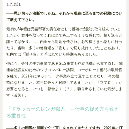
した(笑)。
——思い切った決断でしたね。それから現在に至るまでの経験につい
て教えて下さい。
最初の3年程は元請部署の責任者として部署の創設に取り組んでいま
したが、案件を取ってくれば全て炎上するような感じで、振り返ると
謝ってばかり……。内田から対応を任され、お客様さきへ謝りに行っ
たり。当時、多くの修羅場を「謝り」で切り抜けていたこともあり、
社内では「謝り侍」と呼ばれていた時期もありました。
他にも、会社の主力事業であるSES事業を存続危機から立て直し、関
連会社設立のためのシリコンバレー訪問、コーポレート部門の取締役
を経て、2021年にネットワーク事業を立て直すこととなり、今の役
割になりました。本当に色々と経験してきましたが、「立て直し」が
必要となると、いつも「都合よく（？）」駆り出されていた気がしま
す（苦笑）。
「ドラッカーのレンガ職人」—仕事の捉え方を変え
る重要性
——多くの困難な局面で立て直しをされてきたんですね。2021年にiT