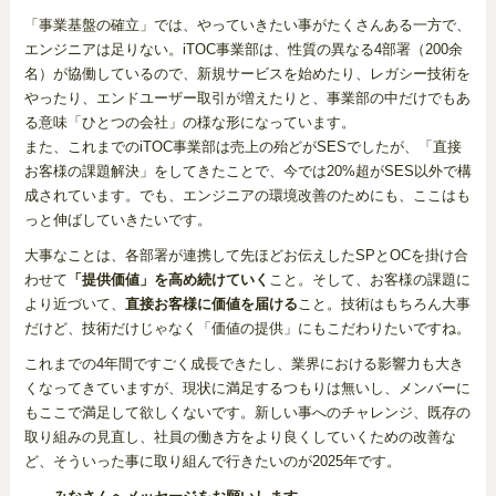
「事業基盤の確立」では、やっていきたい事がたくさんある一方で、
エンジニアは足りない。iTOC事業部は、性質の異なる4部署（200余
名）が協働しているので、新規サービスを始めたり、レガシー技術を
やったり、エンドユーザー取引が増えたりと、事業部の中だけでもあ
る意味「ひとつの会社」の様な形になっています。
また、これまでのiTOC事業部は売上の殆どがSESでしたが、「直接
お客様の課題解決」をしてきたことで、今では20%超がSES以外で構
成されています。でも、エンジニアの環境改善のためにも、ここはも
っと伸ばしていきたいです。
大事なことは、各部署が連携して先ほどお伝えしたSPとOCを掛け合
わせて
「提供価値」を高め続けていく
こと。そして、お客様の課題に
より近づいて、
直接お客様に価値を届ける
こと。技術はもちろん大事
だけど、技術だけじゃなく「価値の提供」にもこだわりたいですね。
これまでの4年間ですごく成長できたし、業界における影響力も大き
くなってきていますが、現状に満足するつもりは無いし、メンバーに
もここで満足して欲しくないです。新しい事へのチャレンジ、既存の
取り組みの見直し、社員の働き方をより良くしていくための改善な
ど、そういった事に取り組んで行きたいのが2025年です。