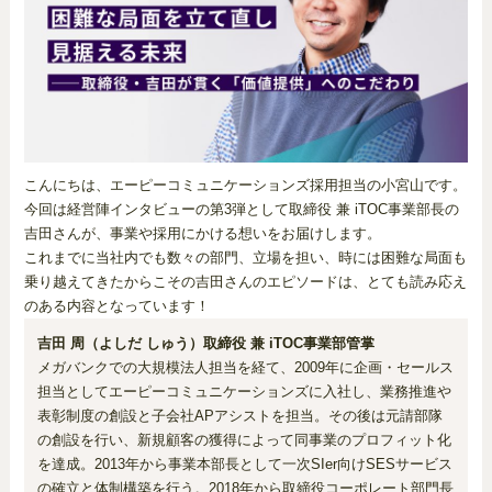
こんにちは、エーピーコミュニケーションズ採用担当の小宮山です。
今回は経営陣インタビューの第3弾として取締役 兼 iTOC事業部長の
吉田さんが、事業や採用にかける想いをお届けします。
これまでに当社内でも数々の部門、立場を担い、時には困難な局面も
乗り越えてきたからこその吉田さんのエピソードは、とても読み応え
のある内容となっています！
吉田 周（よしだ しゅう）取締役 兼 iTOC事業部管掌
メガバンクでの大規模法人担当を経て、2009年に企画・セールス
担当としてエーピーコミュニケーションズに入社し、業務推進や
表彰制度の創設と子会社APアシストを担当。その後は元請部隊
の創設を行い、新規顧客の獲得によって同事業のプロフィット化
を達成。2013年から事業本部長として一次SIer向けSESサービス
の確立と体制構築を行う。2018年から取締役コーポレート部門長