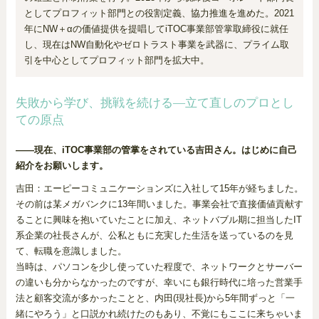
としてプロフィット部門との役割定義、協力推進を進めた。2021
年にNW＋αの価値提供を提唱してiTOC事業部管掌取締役に就任
し、現在はNW自動化やゼロトラスト事業を武器に、プライム取
引を中心としてプロフィット部門を拡大中。
失敗から学び、挑戦を続ける—立て直しのプロとし
ての原点
——現在、iTOC事業部の管掌をされている吉田さん。はじめに自己
紹介をお願いします。
吉田：エーピーコミュニケーションズに入社して15年が経ちました。
その前は某メガバンクに13年間いました。事業会社で直接価値貢献す
ることに興味を抱いていたことに加え、ネットバブル期に担当したIT
系企業の社長さんが、公私ともに充実した生活を送っているのを見
て、転職を意識しました。
当時は、パソコンを少し使っていた程度で、ネットワークとサーバー
の違いも分からなかったのですが、幸いにも銀行時代に培った営業手
法と顧客交流が多かったことと、内田(現社長)から5年間ずっと「一
緒にやろう」と口説かれ続けたのもあり、不覚にもここに来ちゃいま