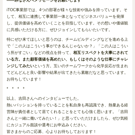
——みなさんへメッセージをお願いします
iTOC事業部では、4つの部署が様々な技術や強みを持っています。そ
して、相互に連携して事業部一体となってビジネスバリューを発揮
し、提供価値を高めていくことを目指しています。その想いや価値観
に共感いただける方に、ぜひジョインしてもらいたいです。
特にぜひ来てほしいと思うのは、チームビルディングなどを進める上
で「この人はこういう事ができるんじゃないか？」「この人はこうい
う所がすごい」などの視点を持って、
相互リスペクトを大事にされて
いる方。また顧客価値を高めたい、もしくはそのような仕事にチャレ
ンジしてみたい
という方。互いのチームワークから化学反応が生まれ
てどんどんと良い影響や結果が出てきたら素敵だなと思っています。
お待ちしています！
* * * *
以上、吉田さんへのインタビューでした。
熱いパッションを持っていることを私自身も再認識でき、熱量ある経
営陣が責任者として居てくれることをとても心強く思います。「吉田
さんと一緒に働いてみたい！」と思っていただけましたら、ぜひ気軽
にカジュアル面談や選考にお申込みください。
皆さまからのご応募、心よりお待ちしております！