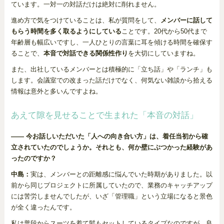
ています。一対一の対話だけは絶対に削れません。
進め方で気をつけていることは、私が質問をして、
メンバーに話して
もらう時間を多く取るようにしている
ことです。20代から50代まで
年齢層も幅広いですし、一人ひとりの言葉に耳を傾ける時間を確保す
ることで、
本音で対話できる関係性作り
を大切にしていますね。
また、出社しているメンバーとは積極的に「立ち話」や「ランチ」も
します。会議室での改まった話だけでなく、何気ない雑談から拾える
情報は意外と多いんですよね。
あえて隙を見せることで生まれた「本音の対話」
―― 今お話しいただいた「人への向き合い方」は、着任当初から確
立されていたのでしょうか。それとも、何か壁にぶつかった経験があ
ったのですか？
中島：
実は、メンバーとの距離感に悩んでいた時期がありました。以
前から同じプロジェクトに所属していたので、業務のキャッチアップ
には苦労しませんでしたが、いざ「管理職」という立場になると景色
が全く違ったんです。
私は普段からスーツを着て髪もセットしているタイプなのですが、良