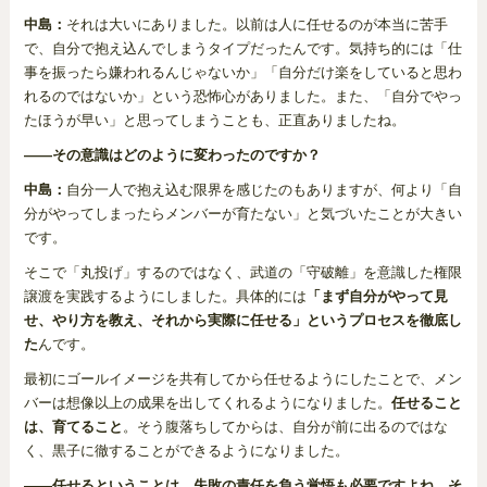
中島：
それは大いにありました。以前は人に任せるのが本当に苦手
で、自分で抱え込んでしまうタイプだったんです。気持ち的には「仕
事を振ったら嫌われるんじゃないか」「自分だけ楽をしていると思わ
れるのではないか」という恐怖心がありました。また、「自分でやっ
たほうが早い」と思ってしまうことも、正直ありましたね。
――その意識はどのように変わったのですか？
中島：
自分一人で抱え込む限界を感じたのもありますが、何より「自
分がやってしまったらメンバーが育たない」と気づいたことが大きい
です。
そこで「丸投げ」するのではなく、武道の「守破離」を意識した権限
譲渡を実践するようにしました。具体的には
「まず自分がやって見
せ、やり方を教え、それから実際に任せる」というプロセスを徹底し
た
んです。
最初にゴールイメージを共有してから任せるようにしたことで、メン
バーは想像以上の成果を出してくれるようになりました。
任せること
は、育てること
。そう腹落ちしてからは、自分が前に出るのではな
く、黒子に徹することができるようになりました。
――任せるということは、失敗の責任を負う覚悟も必要ですよね。そ