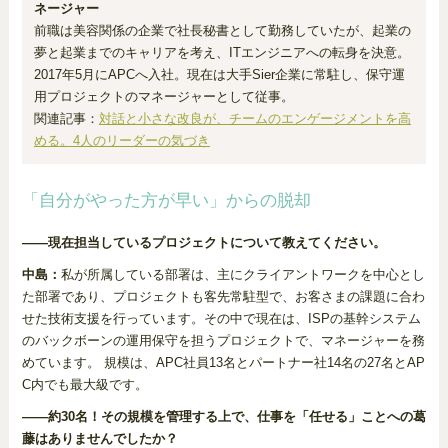
ネージャー
前職は美容関係の企業で社長秘書として勤務していたが、起業の
夢と起業までのキャリアを考え、ITエンジニアへの転身を決意。
2017年5月にAPCへ入社。現在は大手Sier企業に常駐し、保守運
用プロジェクトのマネージャーとして従事。
関連記事：
対話と小さな改良が、チームのエンゲージメントを高
める。4人のリーダーの気づき
「自分がやった方が早い」からの脱却
――現在担当しているプロジェクトについて教えてください。
中島：
私が所属している部署は、主にクライアントワークを中心とし
た部署であり、プロジェクトも客先常駐型で、お客さまの課題に合わ
せた技術支援を行っています。その中で現在は、ISPの基幹システム
のバックボーンの運用保守を担うプロジェクトで、マネージャーを務
めています。 規模は、APC社員13名とパートナー社14名の27名とAP
C内でも最大級です。
――約30名！その規模を管理する上で、仕事を「任せる」ことへの葛
藤はありませんでしたか？