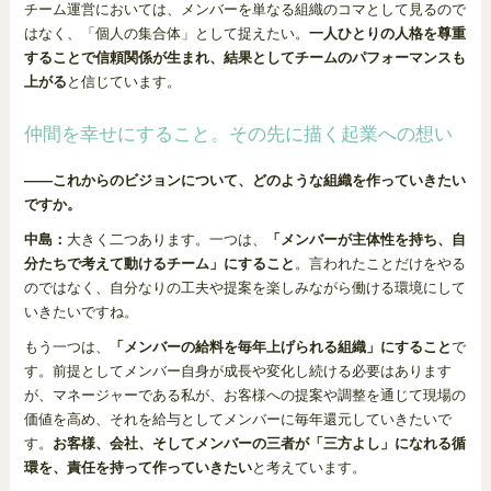
チーム運営においては、メンバーを単なる組織のコマとして見るので
はなく、「個人の集合体」として捉えたい。
一人ひとりの人格を尊重
することで信頼関係が生まれ、結果としてチームのパフォーマンスも
上がる
と信じています。
仲間を幸せにすること。その先に描く起業への想い
――これからのビジョンについて、どのような組織を作っていきたい
ですか。
中島：
大きく二つあります。一つは、
「メンバーが主体性を持ち、自
分たちで考えて動けるチーム」にすること
。言われたことだけをやる
のではなく、自分なりの工夫や提案を楽しみながら働ける環境にして
いきたいですね。
もう一つは、
「メンバーの給料を毎年上げられる組織」にすること
で
す。前提としてメンバー自身が成長や変化し続ける必要はあります
が、マネージャーである私が、お客様への提案や調整を通じて現場の
価値を高め、それを給与としてメンバーに毎年還元していきたいで
す。
お客様、会社、そしてメンバーの三者が「三方よし」になれる循
環を、責任を持って作っていきたい
と考えています。