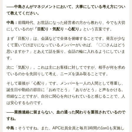
――中島さんがマネジメントにおいて、大事にしている考え方につい
て教えてください。
中島：
前職時代、お世話になった経営者の方から教わり、今でも大切
にしているのが
「目配り・気配り・心配り」
という言葉です。
まず「目配り」は、会議などで全体を俯瞰することです。発言が少な
くて置いてけぼりになっているメンバーがいれば、「〇〇さんはどう
思いますか？」とあえて話を振り、会話の輪に入れるようにしていま
す。
次に「気配り」。これは主にお客様に対してですが、相手が何を求め
ているのかを先回りして考え、ニーズを汲み取ることです。
そして最後が「心配り」です。メンバーを一人の人間として尊重し、
誕生日や勤続の節目に「おめでとう」「ありがとう」と声をかける。
些細なことですが、自分に関心を向けられていると感じることで、人
は安心するものです。
――業務連絡に留まらない、血の通った関わりを重視されているので
すね。
中島：
そうですね。また、APC社員全員と毎月1時間の1on1も実施し