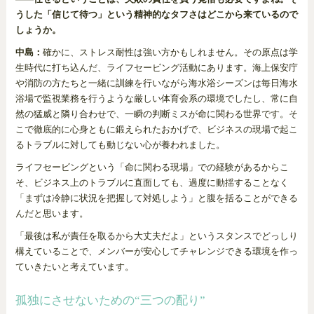
うした「信じて待つ」という精神的なタフさはどこから来ているので
しょうか。
中島：
確かに、ストレス耐性は強い方かもしれません。その原点は学
生時代に打ち込んだ、ライフセービング活動にあります。海上保安庁
や消防の方たちと一緒に訓練を行いながら海水浴シーズンは毎日海水
浴場で監視業務を行うような厳しい体育会系の環境でしたし、常に自
然の猛威と隣り合わせで、一瞬の判断ミスが命に関わる世界です。そ
こで徹底的に心身ともに鍛えられたおかげで、ビジネスの現場で起こ
るトラブルに対しても動じない心が養われました。
ライフセービングという「命に関わる現場」での経験があるからこ
そ、ビジネス上のトラブルに直面しても、過度に動揺することなく
「まずは冷静に状況を把握して対処しよう」と腹を括ることができる
んだと思います。
「最後は私が責任を取るから大丈夫だよ」というスタンスでどっしり
構えていることで、メンバーが安心してチャレンジできる環境を作っ
ていきたいと考えています。
孤独にさせないための“三つの配り”