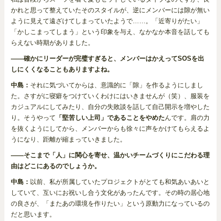
かれと思って整えていたそのスタイルが、逆にメンバーには隙が無い
ように見えて遠ざけてしまっていたようで……。「近寄りがたい」
「かしこまってしまう」という印象を与え、なかなか本音を話しても
らえない時期がありました。
――確かにリーダーが完璧すぎると、メンバーはかえってSOSを出
しにくくなることもありますよね。
中島：
それに気づいてからは、意識的に「隙」を作るようにしまし
た。さすがに寝癖をつけていくわけにはいきませんが（笑）、服装を
カジュアルにしてみたり、自分の失敗談を話して自己開示を増やした
り。そうやって
「堅苦しい上司」であることをやめた
んです。肩の力
を抜くようにしてから、メンバーからも徐々に声をかけてもらえるよ
うになり、距離が縮まっていきました。
――そこまで「人」に関心を寄せ、温かいチームづくりにこだわる理
由はどこにあるのでしょうか。
中島：
以前、私が所属していたプロジェクトがとても和気あいあいと
していて、互いにお祝いし合う文化があったんです。その時の居心地
の良さが、「またあの環境を作りたい」という原動力になっているの
だと思います。