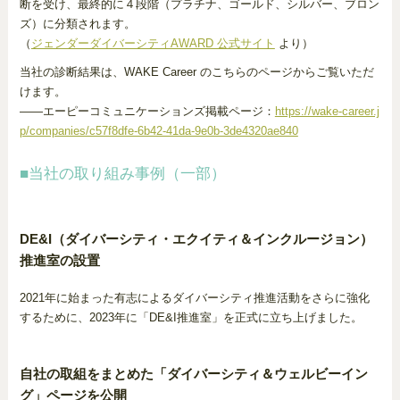
断を受け、最終的に４段階（プラチナ、ゴールド、シルバー、ブロン
ズ）に分類されます。
（
ジェンダーダイバーシティAWARD 公式サイト
より）
当社の診断結果は、WAKE Career のこちらのページからご覧いただ
けます。
――エーピーコミュニケーションズ掲載ページ：
https://wake-career.j
p/companies/c57f8dfe-6b42-41da-9e0b-3de4320ae840
■当社の取り組み事例（一部）
DE&I（ダイバーシティ・エクイティ＆インクルージョン）
推進室の設置
2021年に始まった有志によるダイバーシティ推進活動をさらに強化
するために、2023年に「DE&I推進室」を正式に立ち上げました。
自社の取組をまとめた「ダイバーシティ＆ウェルビーイン
グ」ページを公開