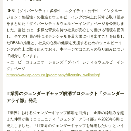
DE&I（ダイバーシティ：多様性、エクイティ：公平性、インクルー
ジョン：包括性）の推進とウェルビーイングの向上に関する取り組み
をまとめた「ダイバーシティ＆ウェルビーイング」ページを公開しま
した。当社では、多様な背景を持つ社員が安心して働ける環境を提供
し、全ての社員が持つポテンシャルを最大限に引き出すことを目指し
たDE&Iの推進と、社員の心身の健康を支援するためのウェルビーイ
ングの向上に取り組んでおり、本ページではこれらの取り組みについ
て紹介しています。
－エーピーコミュニケーションズ「ダイバーシティ＆ウェルビーイン
グ」ページ
https://www.ap-com.co.jp/company/diversity_wellbeing/
IT業界のジェンダーギャップ解消プロジェクト「ジェンダー
アライ部」発足
IT業界におけるジェンダーギャップ解消を目指す、企業の枠組みを超
えた仲間が集うコミュニティ「ジェンダーアライ部」を2023年6月に
発足しました。「IT業界のジェンダーギャップを解消したい」という