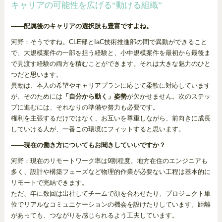
キャリアの可能性を広げる“動ける組織”
――配属後のキャリアの選択肢も豊富ですよね。
河野：そうですね。CLE部とIaC技術推進部の間で異動ができること
で、大規模案件の一部を担う経験と、小中規模案件を最初から最後ま
で見渡す経験の両方を積むことができます。それは大きな魅力のひと
つだと思います。
異動は、本人の希望やキャリアプランに応じて柔軟に対応しています
が、そのためには
「自分から動く」姿勢
が欠かせません。次のステッ
プに進むには、それなりの準備や努力も必要です。
権利を主張するだけではなく、お互いを尊重しながら、前向きに成長
していける人が、一番この環境にフィットすると思います。
――現在の働き方についてもお聞きしていいですか？
河野：現在のリモートワーク率は9割程度。地方在住のエンジニアも
多く、設計や構築フェーズなど物理的作業が必要ない工程は基本的に
リモートで完結できます。
ただ、年に数回は出社してチームで顔を合わせたり、プロジェクト単
位でリアルなコミュニケーションの機会を設けたりしています。距離
があっても、つながりを感じられるよう工夫しています。