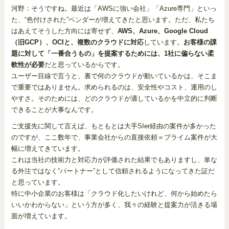
河野：そうですね。最近は「AWSに強い会社」「Azure専門」といっ
た、“色付けされた”ベンダーが増えてきたと思います。ただ、私たち
はあえてそうした方向には寄せず、
AWS、Azure、Google Cloud
（旧GCP）、OCIと、複数のクラウドに対応
しています。
お客様の課
題に対して「一番合うもの」を提案するためには、1社に偏らない柔
軟性が必要
だと思っているからです。
ユーザー目線で言うと、裏で何のクラウドが動いているかは、そこま
で重要ではありません。求められるのは、安全性やコスト、運用のし
やすさ。そのためには、どのクラウドが適しているかを中立的に判断
できることが大事なんです。
ご支援先に関して言えば、もともとは大手SIer経由の案件が多かった
のですが、ここ数年で、事業会社からの直接依頼＝プライム案件が大
幅に増えてきています。
これは当社の技術力と対応力が評価された結果でもありますし、単な
る外注ではなく“パートナー”として信頼されるようになってきた証だ
と思っています。
特に中小企業のお客様は「クラウド化したいけれど、何から始めたら
いいかわからない」という方が多く、我々の経験と提案力が活きる場
面が増えています。