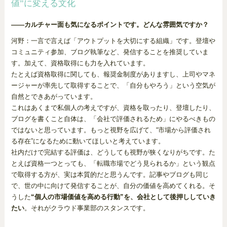
値”に変える文化
――カルチャー面も気になるポイントです。どんな雰囲気ですか？
河野：一言で言えば「アウトプットを大切にする組織」です。登壇や
コミュニティ参加、ブログ執筆など、発信することを推奨していま
す。加えて、資格取得にも力を入れています。
たとえば資格取得に関しても、報奨金制度がありますし、上司やマネ
ージャーが率先して取得することで、「自分もやろう」という空気が
自然とできあがっています。
これはあくまで私個人の考えですが、資格を取ったり、登壇したり、
ブログを書くこと自体は、「会社で評価されるため」にやるべきもの
ではないと思っています。もっと視野を広げて、“市場から評価され
る存在”になるために動いてほしいと考えています。
社内だけで完結する評価は、どうしても視野が狭くなりがちです。た
とえば資格一つとっても、「転職市場でどう見られるか」という観点
で取得する方が、実は本質的だと思うんです。記事やブログも同じ
で、世の中に向けて発信することが、自分の価値を高めてくれる。そ
うした
“個人の市場価値を高める行動”を、会社として後押ししていき
たい
。それがクラウド事業部のスタンスです。