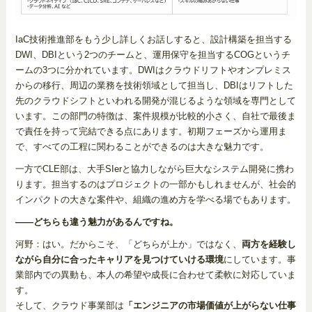
IaC技術推進部をもう少し詳しくお話しすると、設計構築を担当する
DWI、DBIという2つのチームと、運用保守を担当するCOGというチ
ームの3つに分かれています。DWIはクラウドリフトやオンプレミス
からの移行、周辺の業務を技術領域として担当し、DBIはリフトした
先のクラウドシフトといわれる開発が混じるような領域を専門として
います。この部門の特徴は、案件規模が比較的小さく、自社で最後ま
で責任を持って完結できる点にあります。初期フェーズから運用ま
で、すべての工程に関わることができるのは大きな魅力です。
一方でCLE部は、大手SIerと協力しながら巨大なシステム開発に携わ
ります。担当するのはプロジェクトの一部かもしれませんが、社会的
インパクトの大きな案件や、組織の進め方を学べる場でもあります。
――どちらも違う魅力があるんですね。
河野：はい。だからこそ、「どちらが上か」ではなく、
両方を経験し
ながら自分に合ったキャリアを見つけていける環境
にしています。事
業部内での異動も、本人の希望や成長に合わせて柔軟に対応していま
す。
そして、クラウド事業部は
「エンジニアの市場価値が上がらない仕事