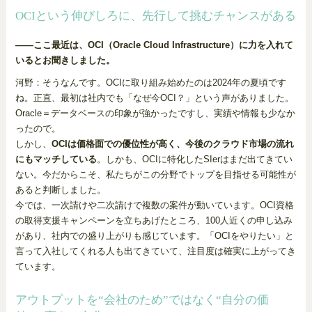
OCIという伸びしろに、先行して挑むチャンスがある
――ここ最近は、OCI（Oracle Cloud Infrastructure）に力を入れて
いるとお聞きしました。
河野：そうなんです。OCIに取り組み始めたのは2024年の夏頃です
ね。正直、最初は社内でも「なぜ今OCI？」という声がありました。
Oracle＝データベースの印象が強かったですし、実績や情報も少なか
ったので。
しかし、
OCIは価格面での優位性が高く、今後のクラウド市場の流れ
にもマッチしている
。しかも、OCIに特化したSIerはまだ出てきてい
ない。今だからこそ、私たちがこの分野でトップを目指せる可能性が
あると判断しました。
今では、一次請けや二次請けで複数の案件が動いています。OCI資格
の取得支援キャンペーンを立ちあげたところ、100人近くの申し込み
があり、社内での盛り上がりも感じています。「OCIをやりたい」と
言って入社してくれる人も出てきていて、注目度は確実に上がってき
ています。
アウトプットを“会社のため”ではなく“自分の価