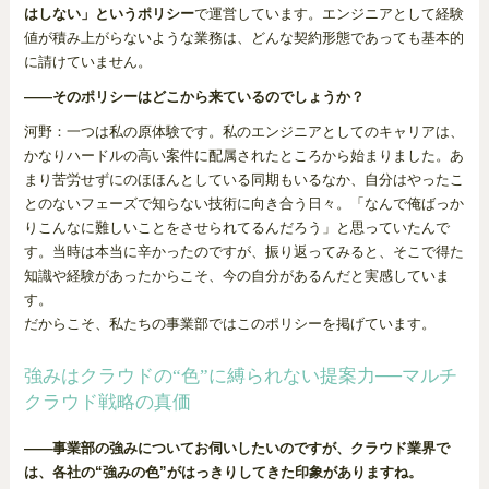
はしない」というポリシー
で運営しています。エンジニアとして経験
値が積み上がらないような業務は、どんな契約形態であっても基本的
に請けていません。
――そのポリシーはどこから来ているのでしょうか？
河野：一つは私の原体験です。私のエンジニアとしてのキャリアは、
かなりハードルの高い案件に配属されたところから始まりました。あ
まり苦労せずにのほほんとしている同期もいるなか、自分はやったこ
とのないフェーズで知らない技術に向き合う日々。「なんで俺ばっか
りこんなに難しいことをさせられてるんだろう」と思っていたんで
す。当時は本当に辛かったのですが、振り返ってみると、そこで得た
知識や経験があったからこそ、今の自分があるんだと実感していま
す。
だからこそ、私たちの事業部ではこのポリシーを掲げています。
強みはクラウドの“色”に縛られない提案力──マルチ
クラウド戦略の真価
――事業部の強みについてお伺いしたいのですが、クラウド業界で
は、各社の“強みの色”がはっきりしてきた印象がありますね。