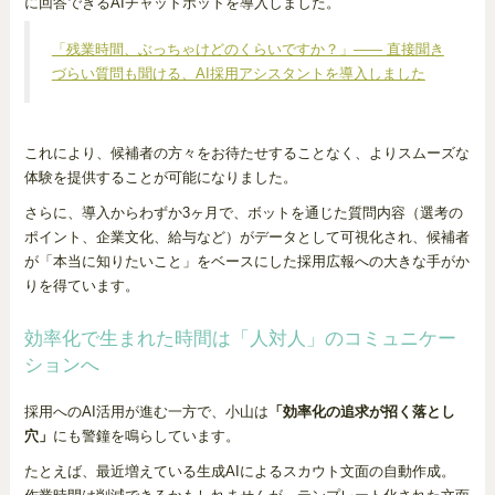
に回答できるAIチャットボットを導入しました。
「残業時間、ぶっちゃけどのくらいですか？」—— 直接聞き
づらい質問も聞ける、AI採用アシスタントを導入しました
これにより、候補者の方々をお待たせすることなく、よりスムーズな
体験を提供することが可能になりました。
さらに、導入からわずか3ヶ月で、ボットを通じた質問内容（選考の
ポイント、企業文化、給与など）がデータとして可視化され、候補者
が「本当に知りたいこと」をベースにした採用広報への大きな手がか
りを得ています。
効率化で生まれた時間は「人対人」のコミュニケー
ションへ
採用へのAI活用が進む一方で、小山は
「効率化の追求が招く落とし
穴」
にも警鐘を鳴らしています。
たとえば、最近増えている生成AIによるスカウト文面の自動作成。