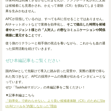
作業時間は削減できるかもしれませんが、テンプレート化された文面
は候補者にも見透かされ、かえって体験（CX）を損ねてしまう逆効
果を生みかねません。
APCが目指しているのは、すべてをAIに任せることではありません。
AIチャットボットなどで業務を効率化し、
そこで捻出した時間を候補
者やエージェント様との「人対人」の密なコミュニケーションや関係
構築に還元すること
です。
使う側のリテラシーと相手側の視点を養いながら、これからも血の通
った採用活動を続けていきます。
ぜひ本編記事もご覧ください
国内SIerとして先駆けて導入に踏み切った背景や、実際の運用で得ら
れた気づきなど、APCの採用チームの熱量が伝わるインタビューとな
っています。
ぜひ「Taskhubマガジン」の本編記事をご覧ください！
▼記事本編はこちら
「効率化」で終わらせない。より良い候補者体験（CX）のためにSIe
rがAIツールを”内製しなかった”理由