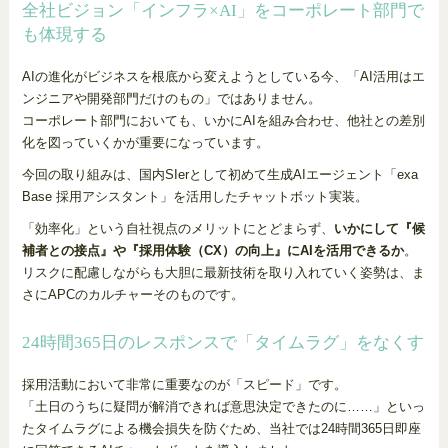
全社ビジョン「インフラ×AI」をコーポレート部門で
も体現する
AIの進化がビジネスを根底から変えようとしている今、「AI活用はエ
ンジニアや開発部門だけのもの」ではありません。
コーポレート部門においても、いかにAIを組み合わせ、他社との差別
化を図っていくかが重要になっています。
今回の取り組みは、国内SIerとして初めて生成AIエージェント「exa
Base 採用アシスタント」を活用したチャットボット実装。
「効率化」という自社視点のメリットにとどまらず、
いかにして『候
補者との接点』や『採用体験（CX）の向上』にAIを活用できるか
。
リスクに配慮しながらも大胆に最新技術を取り入れていく姿勢は、ま
さにAPCのカルチャーそのものです。
24時間365日のレスポンスで「タイムラグ」をなくす
採用活動において非常に重要なのが「スピード」です。
「土日のうちに疑問が解消できれば意思決定できたのに……」といっ
たタイムラグによる機会損失を防ぐため、当社では24時間365日即座