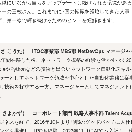
組織にいながら自らをアップデートし続けられる環境がある
ャーの三枝さん。これまでに7回の転職を経験してきた人事
ず、第一線で輝き続けるためのヒントを紐解きます。
 こうた） iTOC事業部 MBS部 NetDevOps マネージャ
に1年間在籍した後、ネットワーク構築の経験を活かすべく201
ibleやPythonなどの技術と出会いネットワーク自動化スキ
ャーとしてネットワーク領域を中心とした自動化業務に従事。A
加し技術を探求する一方、マネージャーとしてマネジメント
。
きよかず） コーポレート部門 戦略人事本部 Talent Acquis
ジネスを経て、2016年10月より前職のグッドパッチに入
グを推進し、IPOも経験。2023年11月にAPCへ入社し