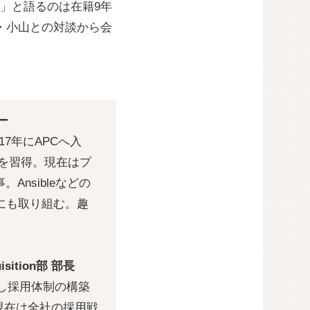
」と語るのは在籍9年
・小山との対談から会
ー
7年にAPCへ入
ルを習得。現在はプ
nsibleなどの
にも取り組む。趣
ition部 部長
社し採用体制の構築
、現在は全社の採用戦