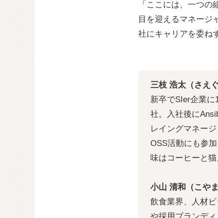
「ここには、一つの
目を迎えるマネージ
社にキャリアを委ね
三枝 浩太（さえぐさ
新卒でSIer企業
社。入社後にAns
レイングマネージ
OSS活動にも参
味はコーヒーと猫
小山 清和（こやま 
飲食業界、人材ビ
や採用ブランディン