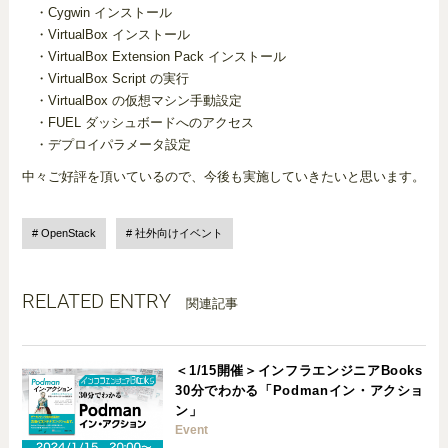
・Cygwin インストール
・VirtualBox インストール
・VirtualBox Extension Pack インストール
・VirtualBox Script の実行
・VirtualBox の仮想マシン手動設定
・FUEL ダッシュボードへのアクセス
・デプロイパラメータ設定
中々ご好評を頂いているので、今後も実施していきたいと思います。
OpenStack
社外向けイベント
RELATED ENTRY
関連記事
＜1/15開催＞インフラエンジニアBooks
30分でわかる「Podmanイン・アクショ
ン」
Event