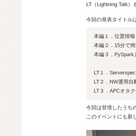
LT（Lightning 
今回の発表タイトル
本編１．位置情報
本編２．15分で簡潔
本編３．PySpar
LT１．Server
LT２．NW運用自動
LT３．APCオタ
今回は登壇したうちの
このイベントにも新