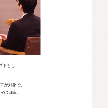
セプトとし、
アが対象で、
マは自由。