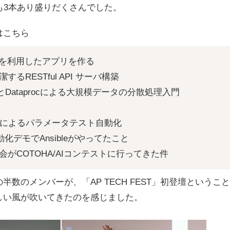
Talk）も3本あり盛りだくさんでした。
はこちら
を利用したアプリを作る
するRESTful API サーバ構築
kとDataprocによる大規模データの分散処理入門
specによるパラメータテスト自動化
化デモでAnsibleがやってたこと
ク会がCOTOHA/AIコンテストに行ってきた件
半数のメンバーが、「AP TECH FEST」初登壇というこ
しい風が吹いてきたのを感じました。