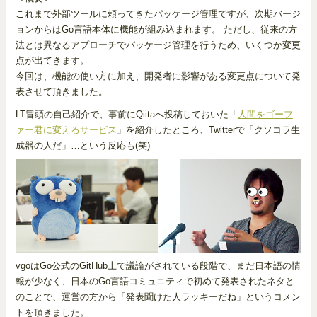
これまで外部ツールに頼ってきたパッケージ管理ですが、次期バージ
ョンからはGo言語本体に機能が組み込まれます。 ただし、従来の方
法とは異なるアプローチでパッケージ管理を行うため、いくつか変更
点が出てきます。
今回は、機能の使い方に加え、開発者に影響がある変更点について発
表させて頂きました。
LT冒頭の自己紹介で、事前にQiitaへ投稿しておいた「
人間をゴーフ
ァー君に変えるサービス
」を紹介したところ、Twitterで「クソコラ生
成器の人だ」…という反応も(笑)
vgoはGo公式のGitHub上で議論がされている段階で、まだ日本語の情
報が少なく、日本のGo言語コミュニティで初めて発表されたネタと
のことで、運営の方から「発表聞けた人ラッキーだね」というコメン
トを頂きました。