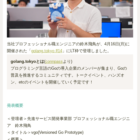
当社プロフェッショナル職エンジニアの鈴木飛鳥が、4月16日(月)に
開催された「
golang.tokyo #14
」にLT枠で登壇しました。
golang.tokyoとは
(
connpass
より)
プログラミング言語のGoの導入企業のメンバーが集まり、Goの
普及を推進するコミュニティです。トークイベント、ハンズオ
ン、etcのイベントを開催していく予定です！
発表概要
＜登壇者＞先進サービス開発事業部 プロフェッショナル職エンジニ
ア 鈴木飛鳥
＜タイトル＞vgo(Versioned Go Prototype)
＜概要＞