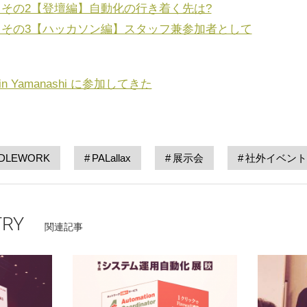
ートその2【登壇編】自動化の行き着く先は?
ポートその3【ハッカソン編】スタッフ兼参加者として
g in Yamanashi に参加してきた
DLEWORK
PALallax
展示会
社外イベント
TRY
関連記事