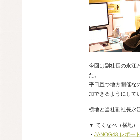
今回は副社長の永江と
た。
平日且つ地方開催な
加できるようにして
横地と当社副社長永江
▼ てくなべ（横地）
・
JANOG43 レポ