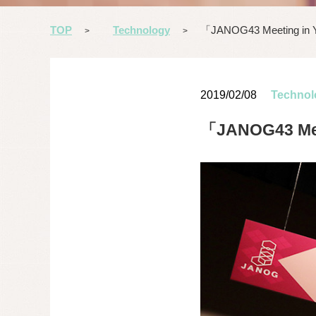
TOP
Technology
「JANOG43 Meetin
>
>
2019/02/08
Technol
「JANOG43 