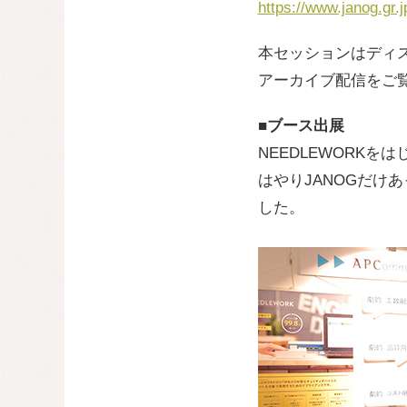
https://www.janog.gr.
本セッションはディ
アーカイブ配信をご
■ブース出展
NEEDLEWORK
はやりJANOGだけ
した。