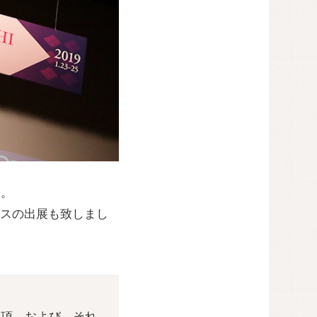
」。
スの出展も致しまし
術的事項、および、それ