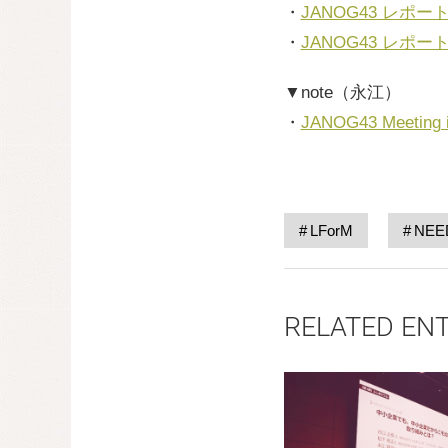
・
JANOG43 レポ
・
JANOG43 レ
▼note（永江）
・
JANOG43 Meetin
LForM
NEE
RELATED EN