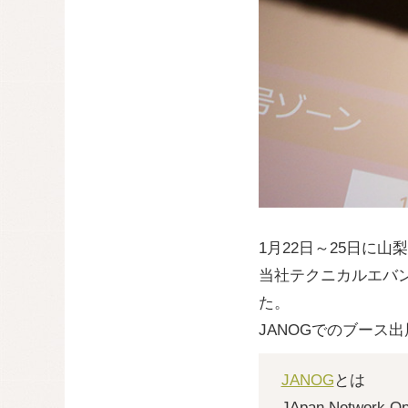
1月22日～25日に山梨県
当社テクニカルエバ
た。
JANOGでのブース
JANOG
とは
JApan Netwo