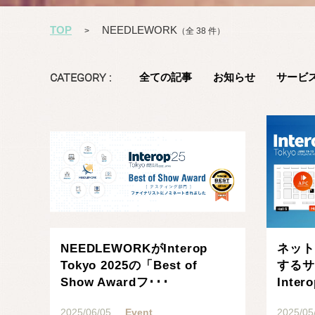
TOP
NEEDLEWORK
>
（全 38 件）
CATEGORY :
全ての記事
お知らせ
サービ
記事を読む
NEEDLEWORKがInterop
ネット
Tokyo 2025の「Best of
するサ
Show Awardフ･･･
Inter
今年･･
2025/06/05
Event
2025/05