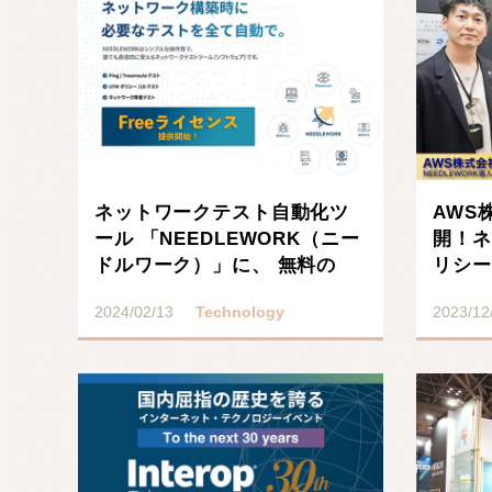
ネットワークテスト自動化ツ
AWS
ール 「NEEDLEWORK（ニー
開！ネ
ドルワーク）」に、 無料の
リシー
「Freeライ･･･
ト「NE
2024/02/13
Technology
2023/12
記事を読む