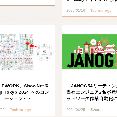
始、導入数が1･･･
2025/01/16
Technology
LEWORK、ShowNet＠
「JANOG54ミーティ
op Tokyp 2024 へのコン
当社エンジニア2名が登
ューション･･･
ットワーク作業自動化
る サービス・･･･
/29
Technology
2024/06/25
Event