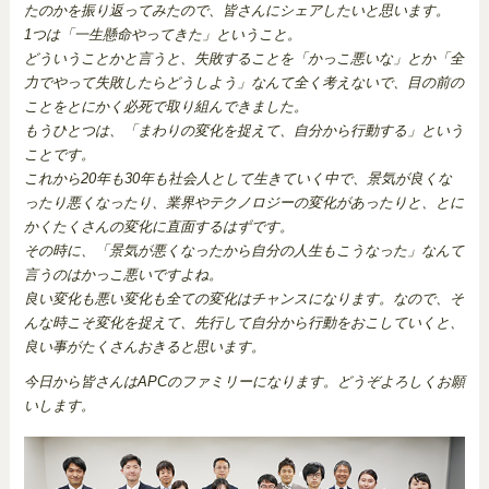
たのかを振り返ってみたので、皆さんにシェアしたいと思います。
1つは「一生懸命やってきた」ということ。
どういうことかと言うと、失敗することを「かっこ悪いな」とか「全
力でやって失敗したらどうしよう」なんて全く考えないで、目の前の
ことをとにかく必死で取り組んできました。
もうひとつは、「まわりの変化を捉えて、自分から行動する」という
ことです。
これから20年も30年も社会人として生きていく中で、景気が良くな
ったり悪くなったり、業界やテクノロジーの変化があったりと、とに
かくたくさんの変化に直面するはずです。
その時に、「景気が悪くなったから自分の人生もこうなった」なんて
言うのはかっこ悪いですよね。
良い変化も悪い変化も全ての変化はチャンスになります。なので、そ
んな時こそ変化を捉えて、先行して自分から行動をおこしていくと、
良い事がたくさんおきると思います。
今日から皆さんはAPCのファミリーになります。どうぞよろしくお願
いします。