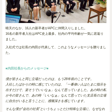
晴天のなか、16人の新卒者がAPCに仲間入りしました。
16名の新卒者入社はAPC史上最多。社内の平均年齢が一気に若返り
ました。
入社式では社長の内田が代表して、このようなメッセージを贈りまし
た。
■内田社長からのメッセージ■
僕が皆さんと同じ立場だったのは、もう28年前のことです。
入社したばかりの時に感じていたのは、「一番偉い人はたまに指示を
出すだけで、楽そうでいいなぁ」なんて思っていました。あの時の私
が今の皆さんで、あの時「いいなぁ」なんて思っていた支店長の立場
に自分がいると言うことに、感慨深さを感じています。
そんな僕が”会社の社長”というちょっとだけ特殊な立場に、なぜなれ