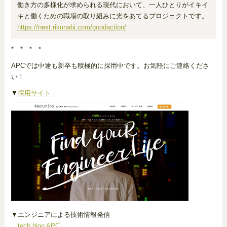
働き方の多様化が求められる現代において、一人ひとりがイキイ
キと働くための職場の取り組みに光をあてるプロジェクトです。
https://next.rikunabi.com/goodaction/
* * * *
APCでは中途も新卒も積極的に採用中です。お気軽にご連絡くださ
い！
▼
採用サイト
▼エンジニアによる技術情報発信
tech blog APC