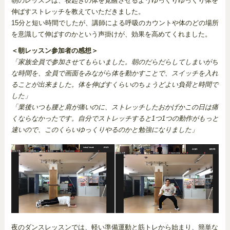
朝のレッスンは、寝起きの体を覚醒させるようゆっくりゆっくり体を
伸ばすストレッチを教えていただきました。
15分と短い時間でしたが、講師による呼吸のカウントや体のどの場所
を意識して伸ばすのかという声掛けが、効果を高めてくれました。
＜朝レッスン参加者の感想＞
「家族全員で参加させてもらいました。朝のだらだらしてしまいがち
な時間を、全員で画面をみながら体を動かすことで、スイッチを入れ
ることが出来ました。体を伸ばすくらいのちょうどよい負荷と時間で
した」
「業後いつも腰と肩が痛いのに、ストレッチしたおかげかこの日は痛
くならなかったです。自分でストレッチすると1つ1つの動作がもっと
速いので、このくらいゆっくりやるのかと勉強になりました」
夜のダンスレッスンでは、軽い準備運動と筋トレから始まり、簡単な