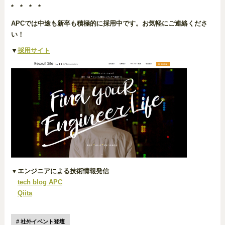
* * * *
APCでは中途も新卒も積極的に採用中です。お気軽にご連絡くださ
い！
▼
採用サイト
▼エンジニアによる技術情報発信
tech blog APC
Qiita
社外イベント登壇