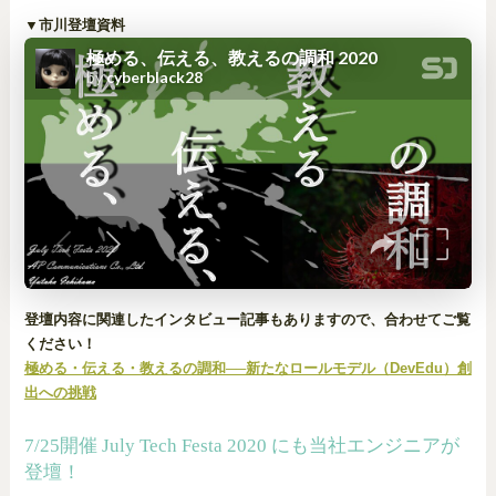
▼市川登壇資料
登壇内容に関連したインタビュー記事もありますので、合わせてご覧
ください！
極める・伝える・教えるの調和──新たなロールモデル（DevEdu）創
出への挑戦
7/25開催 July Tech Festa 2020 にも当社エンジニアが
登壇！