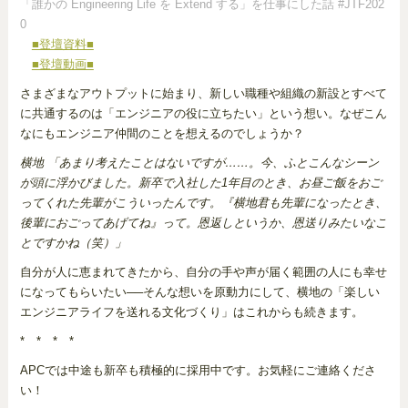
「誰かの Engineering Life を Extend する」を仕事にした話 #JTF202
0
■登壇資料■
■登壇動画■
さまざまなアウトプットに始まり、新しい職種や組織の新設とすべて
に共通するのは「エンジニアの役に立ちたい」という想い。なぜこん
なにもエンジニア仲間のことを想えるのでしょうか？
横地 「あまり考えたことはないですが……。今、ふとこんなシーン
が頭に浮かびました。新卒で入社した1年目のとき、お昼ご飯をおご
ってくれた先輩がこういったんです。『横地君も先輩になったとき、
後輩におごってあげてね』って。恩返しというか、恩送りみたいなこ
とですかね（笑）」
自分が人に恵まれてきたから、自分の手や声が届く範囲の人にも幸せ
になってもらいたい──そんな想いを原動力にして、横地の「楽しい
エンジニアライフを送れる文化づくり」はこれからも続きます。
* * * *
APCでは中途も新卒も積極的に採用中です。お気軽にご連絡くださ
い！