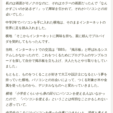
私のは画面がモノクロなのに、それはカラーの画面だったんで『なん
かすごいのがあるぞ！』って興味を引かれて。それがパソコンとの出
会いでした」
中学2年でパソコンを手に入れた横地は、そのままインターネットの
世界に足を踏み入れました。
横地 「そこからインターネットに興味を持ち、親に頼んでプロバイ
ダを契約してもらったんです。
当時、インターネットでの交流は『BBS』『掲示板』と呼ばれるシス
テムしかなかったので、これをつくるためにプログラムのサンプルコ
ードを探して自分で掲示板を立ち上げ、大人たちとやり取りをしてい
ました」
もともと、ものをつくることが好きで大工や設計士になるという夢を
持っていた横地。パソコンとの出会いによって、つくる対象が木や金
属を使ったものから、デジタルなものへと変わっていきました。
横地 「小学生くらいから身の回りにパソコンを使える人はいなかっ
たので、『パソコンを使える』ということは特別なことかもしれない
と思っていて。
中学生のころにはパソコンを使った仕事につきたいと、漠然と考える