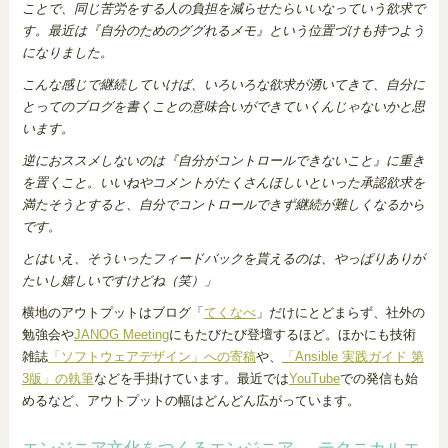
ことで、同じ苦労をする人の負担を減らせたらいいなっていう欲求で
す。最近は『自分のためのググれるメモ』という位置づけも持つよう
になりました。
こんな感じで継続していけば、いろいろな欲求が湧いてきて、自分に
とってのブログを書くことの意味合いができていくんじゃないかと思
います。
逆におススメしないのは『自分がコントロールできないこと』に重き
を置くこと。いいねやコメントがたくさんほしいといった承認欲求を
満たそうとすると、自分でコントロールできず継続が難しくなるから
です。
とはいえ、そういったフィードバックを貰えるのは、やっぱりありが
たいし嬉しいですけどね（笑）」
横地のアウトプットはブログ「
てくなべ
」だけにとどまらず、社外の
勉強会や
JANOG Meeting
にもたびたび登壇するほど。ほかにも技術
雑誌
「ソフトウェアデザイン」への寄稿
や、
「Ansible 実践ガイド 第
3版」の執筆
などを手掛けています。最近では
YouTube
での発信も始
めるなど、アウトプットの幅はどんどん広がっています。