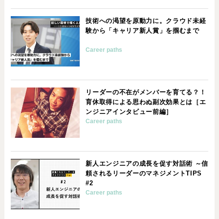
技術への渇望を原動力に。クラウド未経
験から「キャリア新人賞」を掴むまで
Career paths
リーダーの不在がメンバーを育てる？！
育休取得による思わぬ副次効果とは［エ
ンジニアインタビュー前編］
Career paths
新人エンジニアの成長を促す対話術 ～信
頼されるリーダーのマネジメントTIPS
#2
Career paths