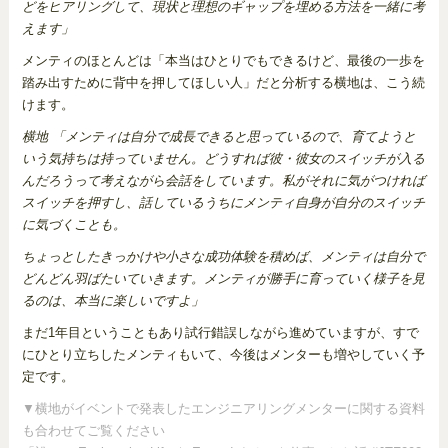
どをヒアリングして、現状と理想のギャップを埋める方法を一緒に考
えます」
メンティのほとんどは「本当はひとりでもできるけど、最後の一歩を
踏み出すために背中を押してほしい人」だと分析する横地は、こう続
けます。
横地 「メンティは自分で成長できると思っているので、育てようと
いう気持ちは持っていません。どうすれば彼・彼女のスイッチが入る
んだろうって考えながら会話をしています。私がそれに気がつければ
スイッチを押すし、話しているうちにメンティ自身が自分のスイッチ
に気づくことも。
ちょっとしたきっかけや小さな成功体験を積めば、メンティは自分で
どんどん羽ばたいていきます。メンティが勝手に育っていく様子を見
るのは、本当に楽しいですよ」
まだ1年目ということもあり試行錯誤しながら進めていますが、すで
にひとり立ちしたメンティもいて、今後はメンターも増やしていく予
定です。
▼横地がイベントで発表したエンジニアリングメンターに関する資料
も合わせてご覧ください