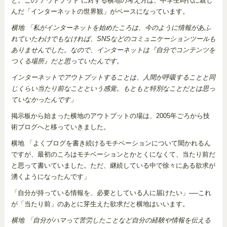
と。この“アウトプット”に対する横地の考え方は、中学生時代に親し
んだ「インターネットの世界観」がベースになっています。
横地 「私がインターネットを始めたころは、今のように情報があふ
れていたわけでもなければ、SNSなどのコミュニケーションツールも
ありませんでした。なので、インターネットは『自分でコンテンツを
つくる場所』だと思っていたんです。
インターネットでアウトプットすることは、人間が呼吸することと同
じくらい当たり前なことという感覚。もともと特別なことだとは思っ
ていなかったんです」
掲示板から始まった横地のアウトプットの場は、2005年ごろから技
術ブログへと移っていきました。
横地 「よくブログを書き続けるモチベーションについて聞かれるん
ですが、最初のころはモチベーションとかとくになくて、当たり前だ
と思って書いていました。ただ、継続している中で徐々にある欲求が
湧くようになったんです」
「自分が持っている情報を、必要としている人に届けたい」──これ
が「当たり前」のあとに芽生えた欲求だと横地はいいます。
横地 「自分がハマって苦労したことなど自分の経験や情報を伝える