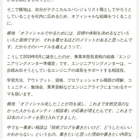
そこで横地は、自分がテクニカルエバンジェリスト職としてやろうと
していることを社内に広めるため、オフィシャルな組織をつくること
に。
横地 「オフィシャルでやるためには、目標や体制を決めるなどいろ
いろと面倒ですが、それを覆せるほどのメリットがあると思ったんで
す。だからそのハードルを越えようって」
こうして2019年8月に誕生したのが、事業本部長直轄の組織「エンジ
ニアリングメンター準備室」です。エンジニアリングメンターは、一
歩踏み出そうとしているエンジニアの成長をサポートする相談役。
学習方法、アウトプット、資格、プロフェッショナル職群の理解、コ
ミュニティ、勉強会、業界貢献などエンジニアライフにまつわるテー
マを扱います。
横地 「オフィシャル化したことが功を成し、これまで全然交流のな
かった人からもメンティ（相談者）の応募が増えたんです。これまで
12名のメンティを受け入れてきました。
中でも一番多い相談は『技術ブログを書きたいけど、どうしたらいい
かわからない』というもの。書きたいと思った理由や書きたい内容な