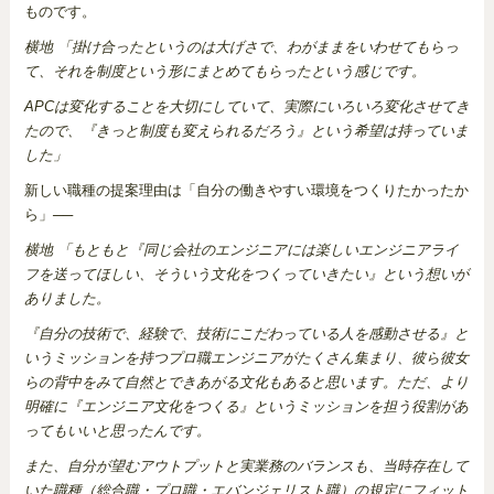
ものです。
横地 「掛け合ったというのは大げさで、わがままをいわせてもらっ
て、それを制度という形にまとめてもらったという感じです。
APCは変化することを大切にしていて、実際にいろいろ変化させてき
たので、『きっと制度も変えられるだろう』という希望は持っていま
した」
新しい職種の提案理由は「自分の働きやすい環境をつくりたかったか
ら」──
横地 「もともと『同じ会社のエンジニアには楽しいエンジニアライ
フを送ってほしい、そういう文化をつくっていきたい』という想いが
ありました。
『自分の技術で、経験で、技術にこだわっている人を感動させる』と
いうミッションを持つプロ職エンジニアがたくさん集まり、彼ら彼女
らの背中をみて自然とできあがる文化もあると思います。ただ、より
明確に『エンジニア文化をつくる』というミッションを担う役割があ
ってもいいと思ったんです。
また、自分が望むアウトプットと実業務のバランスも、当時存在して
いた職種（総合職・プロ職・エバンジェリスト職）の規定にフィット