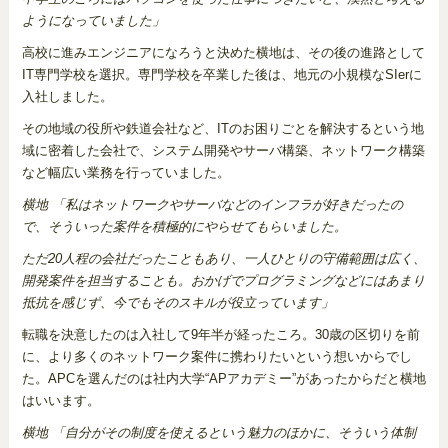
ようになっていました」
高校に進みエンジニアになろうと決めた横地は、その後の進路として
IT専門学校を選択。専門学校を卒業した後は、地元の小規模なSIerに
入社しました。
その地域の役所や鉄道会社など、ITのお困りごとを解決するという地
域に密着した会社で、システム開発やサーバ構築、ネットワーク構築
など幅広い業務を行っていました。
横地 「私はネットワークやサーバなどのインフラが好きだったの
で、そういった案件を積極的にやらせてもらいました。
ただ20人程の会社だったこともあり、一人ひとりの守備範囲は広く、
開発案件を担当することも。おかげでプログラミングなどにはあまり
抵抗を感じず、今でもそのスキルが役立っています」
転職を決意したのは入社して9年半が経ったころ。30歳の区切りを前
に、より多くのネットワーク案件に携わりたいという想いからでし
た。APCを選んだのは社内大学“APアカデミー”があったからだと横地
はいいます。
横地 「自分がその制度を使えるという魅力のほかに、そういう体制