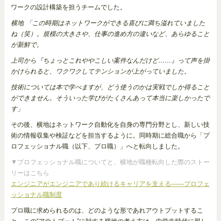
ワークの設計構築を担うチームでした。
横地 「この時期はネットワークができる喜びに満ち溢れていました
ね（笑）。規模の大きさや、仕事の進め方の違いなど、あらゆること
が新鮮で。
上司から『ちょっとこれややこしい案件なんだけど……』って声を掛
かけられると、ワクワクしてテンションが上がっていました。
技術については本で学べますが、どう使うのかは実戦でしか得ること
ができません。そういった学びがたくさんあって本当に楽しかったで
す」
その後、横地はネットワーク自動化を自身の専門分野とし、新しい技
術の情報収集や検証などを担当するように。同時期に総合職から「プ
ロフェッショナル職（以下、プロ職）」へと転向しました。
▼プロフェッショナル職についてと、横地が職種転向した際のストー
リーはこちら
エンジニアがエンジニアであり続けるキャリアを支える――プロフェ
ッショナル職制度
プロ職に求められるのは、どのような形であれアウトプットするこ