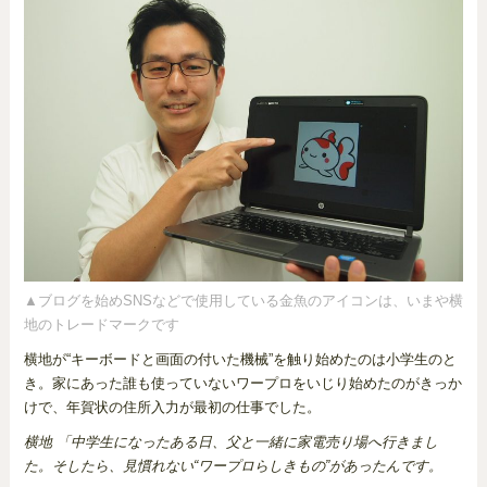
▲ブログを始めSNSなどで使用している金魚のアイコンは、いまや横
地のトレードマークです
横地が“キーボードと画面の付いた機械”を触り始めたのは小学生のと
き。家にあった誰も使っていないワープロをいじり始めたのがきっか
けで、年賀状の住所入力が最初の仕事でした。
横地 「中学生になったある日、父と一緒に家電売り場へ行きまし
た。そしたら、見慣れない“ワープロらしきもの”があったんです。