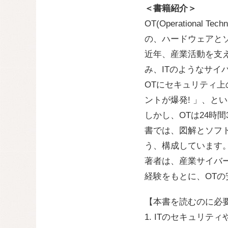
＜書籍紹介＞
OT(Operation
の、ハードウェアと
近年、産業活動を支え
み、ITのようなサイ
OTにセキュリティ
ントが爆発! 」、と
しかし、OTは24時
書では、図解とソフ
う、構成しています
著者は、産業サイバ
経験をもとに、OT
【本書を読むのに必
1. ITのセキュリ