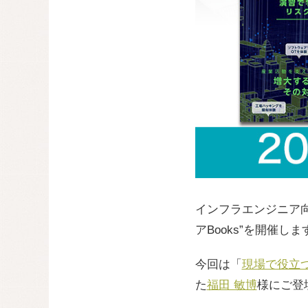
インフラエンジニア
アBooks”を開催しま
今回は「
現場で役立つ
た
福田 敏博
様にご登