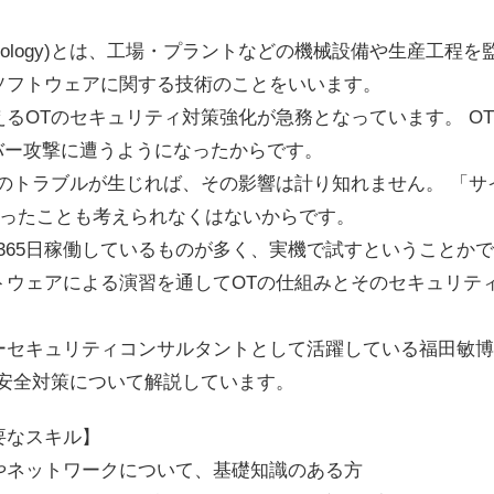
al Technology)とは、工場・プラントなどの機械設備や生産工
ソフトウェアに関する技術のことをいいます。
るOTのセキュリティ対策強化が急務となっています。 O
バー攻撃に遭うようになったからです。
上のトラブルが生じれば、その影響は計り知れません。 「サ
いったことも考えられなくはないからです。
間365日稼働しているものが多く、実機で試すということか
トウェアによる演習を通してOTの仕組みとそのセキュリティ
。
ーセキュリティコンサルタントとして活躍している福田敏博
の安全対策について解説しています。
要なスキル】
ティやネットワークについて、基礎知識のある方