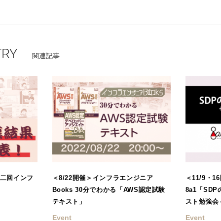
TRY
関連記事
第二回インフ
＜8/22開催＞インフラエンジニア
＜11/9・
Books 30分でわかる「AWS認定試験
8a1「SD
テキスト」
スト勉強会
Event
Event