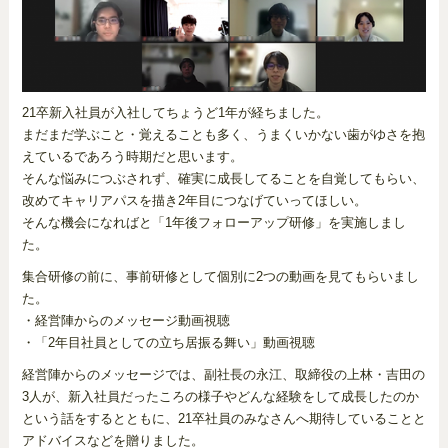
21卒新入社員が入社してちょうど1年が経ちました。
まだまだ学ぶこと・覚えることも多く、うまくいかない歯がゆさを抱
えているであろう時期だと思います。
そんな悩みにつぶされず、確実に成長してることを自覚してもらい、
改めてキャリアパスを描き2年目につなげていってほしい。
そんな機会になればと「1年後フォローアップ研修」を実施しまし
た。
集合研修の前に、事前研修として個別に2つの動画を見てもらいまし
た。
・経営陣からのメッセージ動画視聴
・「2年目社員としての立ち居振る舞い」動画視聴
経営陣からのメッセージでは、副社長の永江、取締役の上林・吉田の
3人が、新入社員だったころの様子やどんな経験をして成長したのか
という話をするとともに、21卒社員のみなさんへ期待していることと
アドバイスなどを贈りました。