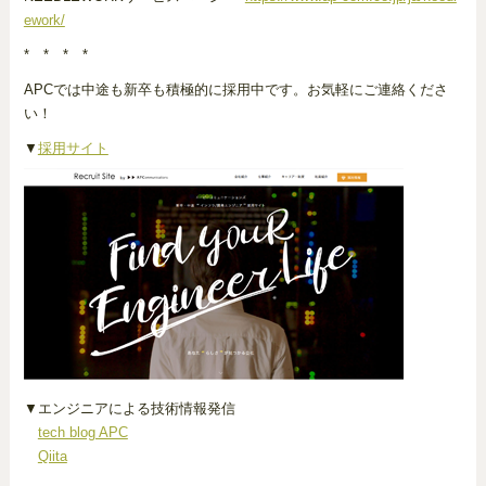
ework/
* * * *
APCでは中途も新卒も積極的に採用中です。お気軽にご連絡くださ
い！
▼
採用サイト
▼エンジニアによる技術情報発信
tech blog APC
Qiita