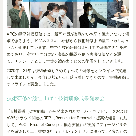
APCの新卒社員研修では、新卒社員が業務でいち早く戦力となって活
躍できるよう、ビジネススキル研修から技術研修まで幅広いカリキュ
ラムが組まれています。中でも技術研修は3ヶ月間の研修の大半を占
めており、座学だけではなく実際の機器を使う実機研修などを通し
て、エンジニアとして一歩を踏み出すための準備をしていきます。
2020年、21年は技術研修も含めてすべての研修をオンラインで実施
して来ましたが、今年は状況も少し落ち着いてきたので、実機研修は
オフラインで実施しました。
技術研修の総仕上げ：技術研修成果発表会
「N川電機（架空組織）から発出されたサーバ・ネットワークおよび
AWSクラウド関連のRFP（Request for Proposal：提案依頼書）に対
して、PoC（Proof of Concept：概念実証）の実施でフィージビリテ
ィを確認した上、提案を行う」というシナリオに沿って、4名ごとの