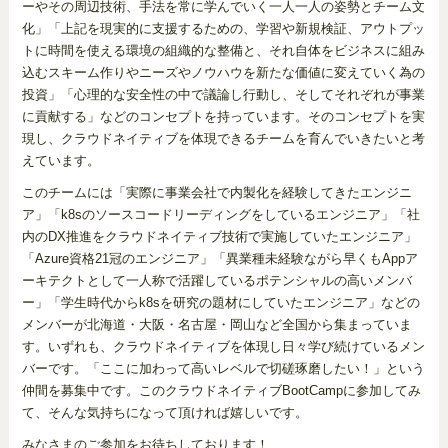
ーやその周辺技術、手法を常に学んでいく一人一人の姿勢とチーム文
化」「上記を現実的に支援するための、学習や新規検証、アウトプッ
トに時間を使える環境の組織的な整備と、それ自体をビジネスに組み
込むスキーム作りやニーズやノウハウを新たな価値に変えていく為の
投資」「心理的な安全性の中で議論し行動し、そしてそれぞれが事業
に貢献する」などのコンセプトを持っています。そのコンセプトを実
現し、クラウドネイティブを体現できるチームを育んでいきたいと考
えています。
このチームには「実際に事業会社で内製化を経験してきたエンジニ
ア」「k8sのソースコードリーディングをしているエンジニア」「社
内のDX推進をクラウドネイティブ技術で実施していたエンジニア」
「Azure資格21冠のエンジニア」「異業種未経験ながら早くもAppア
ーキテクトとして一人称で活躍しているポテンシャルの高いメンバ
ー」「学生時代からk8sを研究の題材にしていたエンジニア」などの
メンバーが北海道・大阪・名古屋・岡山など全国から集まっていま
す。いずれも、クラウドネイティブを体現し日々学び続けているメン
バーです。「ここに加わって高いレベルで切磋琢磨したい！」という
仲間を募集中です。このクラウドネイティブBootCampに参加してみ
て、そんな気持ちになって頂ければ嬉しいです。
みなさまのご参加をお待ちしております！