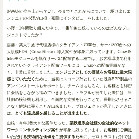
0-WANが立ち上がって1年。今までとこれからについて、駆け出しエ
ンジニアの小澤が山根・嘉藤にインタビューをしました。
小澤：1年間取り組んだ中で、一番印象に残っているのはどんなプロ
ジェクトでしたか？
嘉藤：某大手旅行代理店様のクライアント7000台、サーバ800台への
大規模EDR（CrowdStrike）導入案件が印象に残っています。CrowdS
trikeモジュールを既存サーバに配布する工程では、お客様環境で利用
されていたクライアント配布ツールには、Linuxへの配布実績がな
く、非常に苦労しました。
エンジニアとしての価値をお客様に最大限
感じていただく
ために、当初はスコープ外としていた既存EPP製品の
アンインストールもサポートし、チームはもちろん、お客様とも綿密
に会話をしながら進めていきました。トラブルが発生した際には、当
社側の検証機も利用し、全面的な支援を行うことで、長期化させるこ
となく解決に導くことが出来ました。プロジェクトが完了したときに
は、
とても達成感を感じることが出来ました
。
山根：今年1番大きな案件だった、
某鉄道系会社様の全社的なネット
ワークコンサルティング案件
が印象に残っています。
お客様にご満足
いただける技術的な価値をご提供するため
に、ゼロトラストだけでは