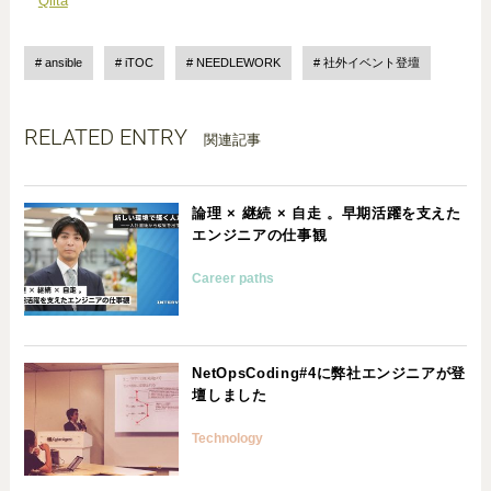
Qiita
ansible
iTOC
NEEDLEWORK
社外イベント登壇
RELATED ENTRY
関連記事
論理 × 継続 × 自走 。早期活躍を支えた
エンジニアの仕事観
Career paths
NetOpsCoding#4に弊社エンジニアが登
壇しました
Technology