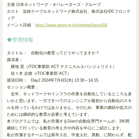
主催 日本ネットワーク・オペレーターズ・グループ
ホスト 近鉄ケーブルネットワーク株式会社、株式会社IDCフロンテ
ィア
イベント詳細
https://www.janog.gr.jp/meeting/janog54/
◆登壇情報
タイトル： 自動化の教育ってどうやってますか？
講演者：
横地 晃（iTOC事業部 ACT テクニカルエバンジェリスト）
佐々木 志穂（iTOC事業部 ACT）
講演日時： Day2 2024年7月4日(木) 13:30～14:15
セッション概要：
近年、ネットワークやインフラの作業を自動化しているところも多
いかと思います。一方ですべてのエンジニアが最初から自動化のスキ
ルを持っているわけではありません。そのため、事業の継続や拡大の
ためには継続的な教育が必要と考えています。
本プログラムでは、私が所属するSIerの自動化専門チームが、3年間
継続して行っている教育の考え方や内容を中心にご紹介します。
私が所属するチームでは新卒入社、中途入社、異動、に関わらず、配