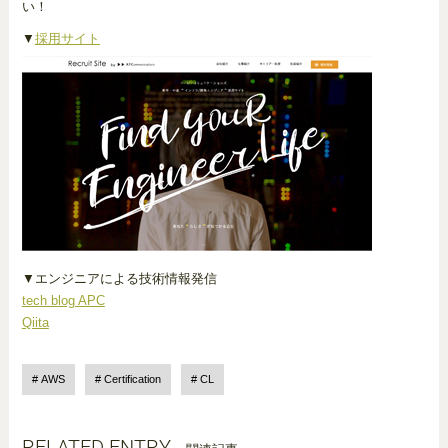
い！
▼
採用サイト
▼エンジニアによる技術情報発信
tech blog APC
Qiita
AWS
Certification
CL
RELATED ENTRY