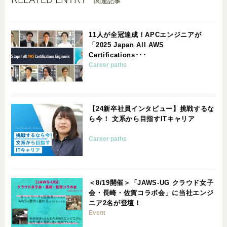
関連記事
11人が全冠達成！APCエンジニアが
「2025 Japan All AWS
Certifications･･･
Career paths
【24新卒社員インタビュー】挑戦するな
ら今！ 文系から目指すITキャリア
Career paths
＜8/19開催＞「JAWS-UG クラウド女子
会・長崎・佐賀コラボ会」に当社エンジ
ニア2名が登壇！
Event