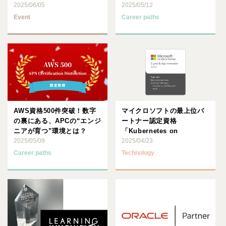
2025/06/05
た！
2025/05/12
Event
Career paths
AWS資格500件突破！数字
マイクロソフトの最上位パ
の裏にある、APCの“エンジ
ートナー認定資格
ニアが育つ”環境とは？
「Kubernetes on
2025/05/09
Microsoft Azure･･･
2025/04/23
Career paths
Technology