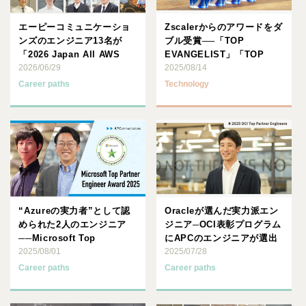
エーピーコミュニケーショ
Zscalerからのアワードをダ
ンズのエンジニア13名が
ブル受賞──「TOP
「2026 Japan All AWS
EVANGELIST」「TOP
Certif･･･
2026/06/29
SALES E･･･
2025/08/14
Career paths
Technology
“Azureの実力者”として認
Oracleが選んだ実力派エン
められた2人のエンジニア
ジニア─OCI表彰プログラム
──Microsoft Top
にAPCのエンジニアが選出
Partner･･･
2025/08/01
されました
2025/07/28
Career paths
Career paths