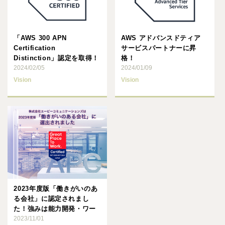
「AWS 300 APN
AWS アドバンスドティア
Certification
サービスパートナーに昇
Distinction」認定を取得！
格！
2024/02/05
2024/01/09
Vision
Vision
2023年度版「働きがいのあ
る会社」に認定されまし
た！強みは能力開発・ワー
クライフバランス・ダイバ
2023/11/01