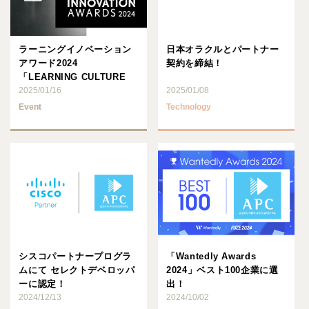
ラーニングイノベーション
日本オラクルとパートナー
アワード2024
契約を締結！
「LEARNING CULTURE
賞」を受賞
2025/01/16
2025/01/08
Event
Technology
シスコパートナープログラ
「Wantedly Awards
ムにて セレクトデベロッパ
2024」ベスト100企業に選
ーに認定！
出！
2024/12/13
2024/10/02