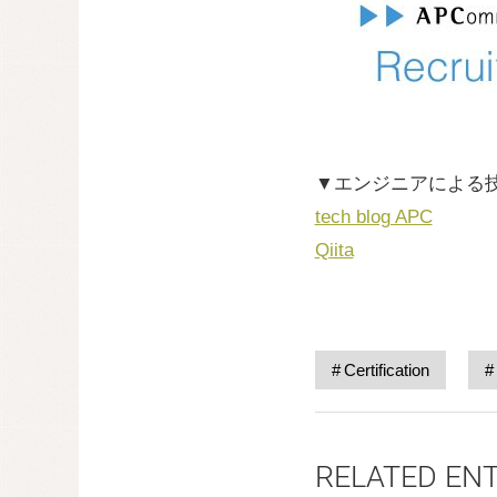
▼エンジニアによる
tech blog APC
Qiita
Certification
RELATED EN