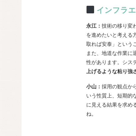
インフラエ
永江：
技術の移り変
を進めたいと考える
取れば安泰」という
また、地道な作業に
性があります。シス
上げるような粘り強
小山：
採用の観点か
いう性質上、短期的
に見える結果を求め
ね。