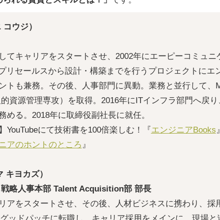
 コウジ）
としてキャリアをスタートさせ、2002年にエーピーコミュ
でプリセールスから設計・構築までを行うプロジェクトにエ
ントも兼務。その後、人事部門に異動。業務と並行して、MB
的資源管理専攻）を取得。2016年にITインフラ部門へ戻り
務める。2018年に取締役副社長に就任。
YouTubeにて技術書を100倍楽しむ！『
エンジニアBooks
ニアのホントのところ
』
マ キヨカズ）
人事本部 Talent Acquisition部 部長
リアをスタートさせ、その後、人材ビジネスに携わり、採
0月にグッドパッチに転職し、キャリア採用をメインに、現場