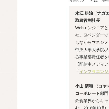
永江 耕治（ナガエ
取締役副社長
Webエンジニア
社。SIベンダー
しながらマネジメ
中央大学大学院/人
る事業部責任者を
【配信中メディア】
『
インフラエンジ
小山 清和 （コヤ
コーポレート部門 戦略
飲食業界からキャ
む。2016年1