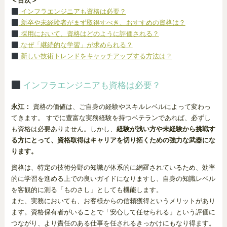
＜目次＞
インフラエンジニアも資格は必要？
新卒や未経験者がまず取得すべき、おすすめの資格は？
採用において、資格はどのように評価される？
なぜ「継続的な学習」が求められる？
新しい技術トレンドをキャッチアップする方法は？
インフラエンジニアも資格は必要？
永江：
資格の価値は、ご自身の経験やスキルレベルによって変わっ
てきます。 すでに豊富な実務経験を持つベテランであれば、必ずし
も資格は必要ありません。しかし、
経験が浅い方や未経験から挑戦す
る方にとって、資格取得はキャリアを切り拓くための強力な武器にな
ります。
資格は、特定の技術分野の知識が体系的に網羅されているため、効率
的に学習を進める上での良いガイドになりますし、自身の知識レベル
を客観的に測る「ものさし」としても機能します。
また、実務においても、お客様からの信頼獲得というメリットがあり
ます。資格保有者がいることで「安心して任せられる」という評価に
つながり、より責任のある仕事を任されるきっかけにもなり得ます。