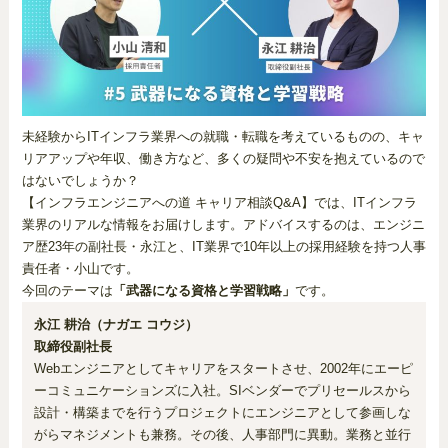
未経験からITインフラ業界への就職・転職を考えているものの、キャ
リアアップや年収、働き方など、多くの疑問や不安を抱えているので
はないでしょうか？
【インフラエンジニアへの道 キャリア相談Q&A】では、ITインフラ
業界のリアルな情報をお届けします。アドバイスするのは、エンジニ
ア歴23年の副社長・永江と、IT業界で10年以上の採用経験を持つ人事
責任者・小山です。
今回のテーマは
「武器になる資格と学習戦略」
です。
永江 耕治（ナガエ コウジ）
取締役副社長
Webエンジニアとしてキャリアをスタートさせ、2002年にエーピ
ーコミュニケーションズに入社。SIベンダーでプリセールスから
設計・構築までを行うプロジェクトにエンジニアとして参画しな
がらマネジメントも兼務。その後、人事部門に異動。業務と並行