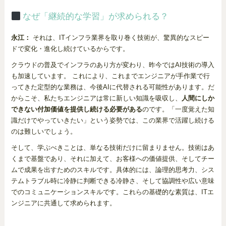
なぜ「継続的な学習」が求められる？
永江：
それは、ITインフラ業界を取り巻く技術が、驚異的なスピー
ドで変化・進化し続けているからです。
クラウドの普及でインフラのあり方が変わり、昨今ではAI技術の導入
も加速しています。 これにより、これまでエンジニアが手作業で行
ってきた定型的な業務は、今後AIに代替される可能性があります。だ
からこそ、私たちエンジニアは常に新しい知識を吸収し、
人間にしか
できない付加価値を提供し続ける必要がある
のです。「一度覚えた知
識だけでやっていきたい」という姿勢では、この業界で活躍し続ける
のは難しいでしょう。
そして、学ぶべきことは、単なる技術だけに留まりません。技術はあ
くまで基盤であり、それに加えて、お客様への価値提供、そしてチー
ムで成果を出すためのスキルです。具体的には、論理的思考力、シス
テムトラブル時に冷静に判断できる冷静さ、そして協調性や広い意味
でのコミュニケーションスキルです。これらの基礎的な素質は、ITエ
ンジニアに共通して求められます。