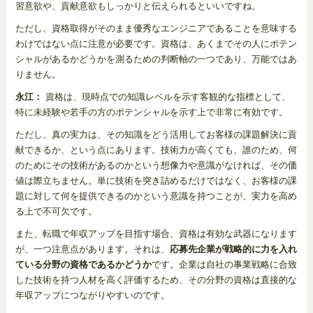
習意欲や、貢献意欲もしっかりと伝えられるといいですね。
ただし、資格取得がそのまま優秀なエンジニアであることを意味する
わけではない点に注意が必要です。資格は、あくまでその人にポテン
シャルがあるかどうかを測るための判断軸の一つであり、万能ではあ
りません。
永江：
資格は、現時点での知識レベルを示す客観的な指標として、
特に未経験や若手の方のポテンシャルを示す上で非常に有効です。
ただし、真の実力は、その知識をどう活用してお客様の課題解決に貢
献できるか、という点にあります。技術力が高くても、誰のため、何
のためにその技術があるのかという想像力や意識がなければ、その価
値は際立ちません。単に技術を突き詰めるだけではなく、お客様の課
題に対して何を提供できるのかという意識を持つことが、実力を高め
る上で不可欠です。
また、転職で年収アップを目指す場合、資格は有効な武器になります
が、一つ注意点があります。それは、
応募先企業が戦略的に力を入れ
ている分野の資格であるかどうか
です。企業は自社の事業戦略に合致
した技術を持つ人材を高く評価するため、その分野の資格は直接的な
年収アップにつながりやすいのです。