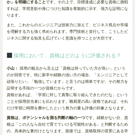
か」を明確にすること
です。その上で、目標達成に必要な資格に挑戦
すれば、学習意欲や身につけた知識を客観的に示す、強力な証明にな
ります。
また、これからのエンジニアは技術力に加えて、ビジネス視点や市場
を理解する力も強く求められます。専門技術と並行して、こうしたビ
ジネスに関する知見も広げていく意識を持つことが大切です。
採用において、資格はどのように評価される？
小山：
採用の観点から言えば「資格は持っていた方が良い」という
のが回答です。特に新卒や経験の浅い方の場合、「エンジニアとして
頑張りたい」「勉強しています」と言うのは簡単ですが、その努力を
証明する手段の一つが資格だからです。
資格があれば、「学習に対して真摯に取り組んできたのだな」という
ことが採用担当者にも伝わります。難易度の高い資格であれば、それ
だけ学習に時間を費やしたという努力の量も評価の対象となります。
資格は、ポテンシャルを測る判断の軸の一つ
です。経験がない分、資
格は「この人なら自社で育てていける可能性がある」と判断するため
の、具体的な裏付けとなります。面接では、資格取得の背景にある学