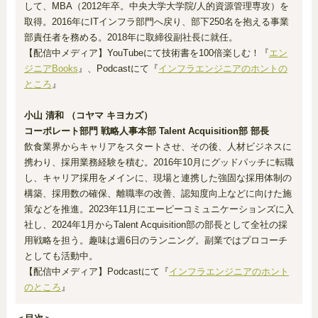
して、MBA（2012年卒。中央大学大学院/人的資源管理専攻）を
取得。2016年にITインフラ部門へ戻り、部下250名を抱える事業
部責任者を務める。2018年に取締役副社長に就任。
【配信中メディア】YouTubeにて技術書を100倍楽しむ！『
エン
ジニアBooks
』、Podcastにて『
インフラエンジニアのホントの
ところ
』
小山 清和 （コヤマ キヨカズ）
コーポレート部門 戦略人事本部 Talent Acquisition部 部長
飲食業界からキャリアをスタートさせ、その後、人材ビジネスに
携わり、採用業務経験を積む。2016年10月にグッドパッチに転職
し、キャリア採用をメインに、現場と連携した強固な採用体制の
構築、採用数の確保、離職率の改善、認知度向上などに向けた施
策などを推進。2023年11月にエーピーコミュニケーションズに入
社し、2024年1月からTalent Acquisition部の部長として全社の採
用戦略を担う。趣味は週6日のランニング。副業ではプロコーチ
としても活動中。
【配信中メディア】Podcastにて『
インフラエンジニアのホント
のところ
』