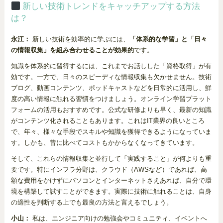
新しい技術トレンドをキャッチアップする方法
は？
永江：
新しい技術を効率的に学ぶには、
「体系的な学習」と「日々
の情報収集」を組み合わせることが効果的
です。
知識を体系的に習得するには、これまでお話しした「資格取得」が有
効です。一方で、日々のスピーディな情報収集も欠かせません。技術
ブログ、動画コンテンツ、ポッドキャストなどを日常的に活用し、鮮
度の高い情報に触れる習慣をつけましょう。オンライン学習プラット
フォームの活用もおすすめです。公式な研修よりも早く、最新の知識
がコンテンツ化されることもあります。これはIT業界の良いところ
で、年々、様々な手段でスキルや知識を獲得できるようになっていま
す。しかも、昔に比べてコストもかからなくなってきています。
そして、これらの情報収集と並行して「実践すること」が何よりも重
要です。特にインフラ分野は、クラウド（AWSなど）であれば、高
額な費用をかけずにパソコンとインターネットさえあれば、自分で環
境を構築して試すことができます。実際に技術に触れることは、自身
の適性を判断する上でも最良の方法と言えるでしょう。
小山：
私は、エンジニア向けの勉強会やコミュニティ、イベントへ