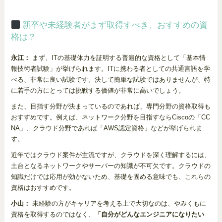
新卒や未経験者がまず取得すべき、おすすめの資
格は？
永江：
まず、ITの基礎体力を証明する普遍的な資格として「基本情
報技術者試験」が挙げられます。ITに携わる者としての共通言語を学
べる、非常に良い試験です。決して簡単な試験ではありませんが、特
に若手の方にとっては挑戦する価値が非常に高いでしょう。
また、目指す分野が決まっているのであれば、専門分野の資格取得も
おすすめです。例えば、ネットワーク分野を目指すならCiscoの「CC
NA」、クラウド分野であれば「AWS認定資格」などが挙げられま
す。
近年ではクラウド案件が主流ですが、クラウドを深く理解するには、
土台となるネットワークやサーバーの知識が不可欠です。クラウドの
知識だけでは応用が効かないため、基礎を固める意味でも、これらの
資格はおすすめです。
小山：
未経験の方がキャリアを考える上で大切なのは、やみくもに
資格を取得するのではなく、
「自分がどんなエンジニアになりたい