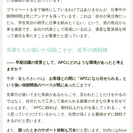
ける義務があると思っています。
プライベートを全て犠牲にしているわけではありませんが、仕事中や
隙間時間は常にアンテナを張っています。これは「自分が発注側だっ
たら、学生気分の相手に仕事を頼みたくない」という、逆の視点から
来る感覚です。会社の代表として現場にいる以上、適度な緊張感を持
って責任を果たすことが重要だと思っています。
先輩たちが築いた信頼こそが、若手の挑戦権
―― 早期活躍の背景として、APCにどのような環境があったと考え
ますか？
平井：最も大きいのは、
お客様との間に「APCになら任せられる」と
いう強い信頼関係のベースが既にあったこと
です。
先輩方が築いてきた実績があるからこそ、言われたことだけをやるの
ではなく、自分たちで工夫して進められる裁量の大きな仕事を任せて
もらえます。「APCに頼めば、期待以上のものを返してくれる」。そ
う思っていただけているからこそ、社歴が浅くとも萎縮せずに挑戦で
きるのだと思います。
また、
困ったときのサポート体制も万全
だと思います。社内にはAzur