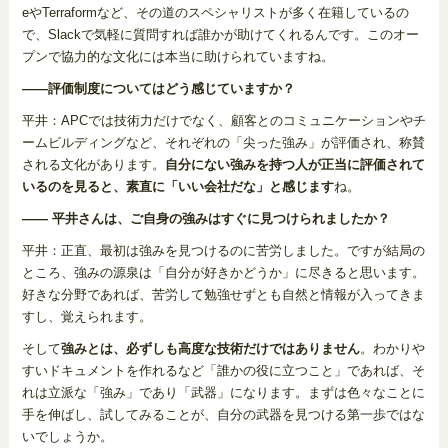
eやTerraformなど、その道のスペシャリストが多く在籍しているの
で、Slackで気軽に質問すれば誰かが助けてくれるんです。このオー
プンで協力的な文化には本当に助けられていますね。
――評価制度についてはどう感じていますか？
平井：APCでは技術力だけでなく、顧客とのコミュニケーションやチ
ームビルディングなど、それぞれの「尖った強み」が評価され、称賛
される文化があります。
自分にない強みを持つ人が正当に評価されて
いるのを見ると、素直に「いい会社だな」と感じます
ね。
―― 平井さんは、ご自身の強みはすぐに見つけられましたか？
平井：正直、最初は強みを見つけるのに苦労しました。ですが結局の
ところ、強みの源泉は「自分が好きかどうか」に尽きると思います。
好きな分野であれば、苦労して勉強せずとも自然と情報が入ってきま
すし、覚えられます。
そして
強みとは、必ずしも高度な技術だけではありません
。わかりや
すいドキュメントを作れるなど「誰かの役に立つこと」であれば、そ
れは立派な「強み」であり「武器」になります。まずは色々なことに
手を伸ばし、試してみることが、自分の武器を見つける第一歩ではな
いでしょうか。