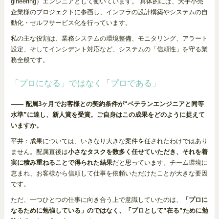
gineering）エンジニアとして働いています。 具体的には、大手小売
企業様のプロジェクトに参画し、インフラの設計構築やシステムの自
動化・セルフサービス化を行っています。
私の主な役割は、業務システムの環境整備、モニタリング、アラート
設定、そしてインシデント対応など、システムの「信頼性」を守る業
務全般です。
「プロになる」ではなく「プロである」
―― 配属3ヶ月でお客様との契約条件が“ベテランエンジニアと同等
水準”に達し、新人賞を受賞。ご自身はこの成果をどのように捉えて
いますか。
平井：成果については、いきなり大きな案件を任されたわけではあり
ません。配属直後は
小さなタスクを数多く任せていただき、それを着
実に積み重ねることで得られた結果
だと思っています。チーム環境に
恵まれ、お客様から信頼して仕事を依頼いただけたことが大きな要因
です。
ただ、一つひとつの仕事に向き合う上で意識していたのは、
「プロに
なるために勉強している」のではなく、「プロとして”在る”ために勉