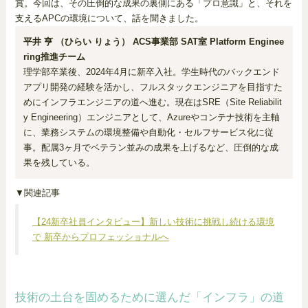
賞。今回は、その圧倒的な成果の裏側にある「プロ意識」と、それを
支えるAPCの環境について、話を聞きました。
平井 亨 （ひらい りょう） ACS事業部 SAT室 Platform Enginee
ring推進チーム
理学部卒業後、2024年4月に新卒入社。学生時代のバックエンド
アプリ開発の経験を活かし、フルスタックエンジニアを目指すた
めにインフラエンジニアの道へ進む。現在はSRE（Site Reliabilit
y Engineering）エンジニアとして、Azureやコンテナ技術を主軸
に、業務システムの環境整備や自動化・セルフサービス化に従
事。配属3ヶ月でベテラン並みの成果を上げるなど、圧倒的な成
果を残している。
▼関連記事
【24新卒社員インタビュー】新しい技術に挑戦し続ける環境
で 新卒からプロフェッショナルへ
技術の土台を固めるために選んだ「インフラ」の道