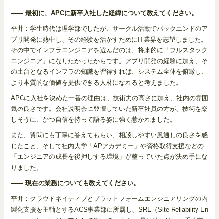
―― 最初に、APCに新卒入社した経緯について教えてください。
平井：学生時代は理学部でしたが、サークル活動でバックエンドのア
プリ開発に熱中し、その経験を活かすためにIT業界を志望しました。
その中でインフラエンジニアを選んだのは、将来的に「フルスタック
エンジニア」になりたかったからです。アプリ開発の経験に加え、そ
の土台となるインフラの知識を習得すれば、システム全体を俯瞰し、
より本質的な価値を提供できる人材になれると考えました。
APCに入社を決めた一番の理由は、技術力の高さに加え、社内の雰囲
気の良さです。会社説明会に登壇していた新卒社員の方が、技術を楽
しそうに、かつ自信を持って語る姿に強く惹かれました。
また、質問にも丁寧に答えてもらい、相談しやすい風通しの良さを感
じたこと、そして社内大学「APアカデミー」や資格取得支援などの
「エンジニアの成長を後押しする環境」が整っていた点が決め手にな
りました。
―― 現在の業務についても教えてください。
平井：クラウドネイティブとプラットフォームエンジニアリングの内
製化支援を主軸とするACS事業部に所属し、SRE（Site Reliability En