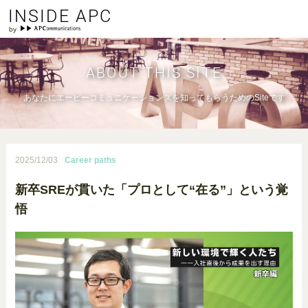
INSIDE APC
ABOUT THIS SITE
あなたにエーピーコミュニケーションズを知ってもらうためのSiteです
2025/12/03
Career paths
新卒SREが貫いた「プロとして“在る”」という覚
悟