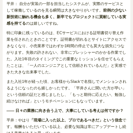
平井： 自分が実装の一部を担当したシステムが、実際のサービスと
して稼働しているのを見る瞬間は大きなやりがいです。
前例の少ない
新技術に触れる機会も多く、新卒でもプロジェクトに貢献している実
感を持てる
のは嬉しいですね。
特に印象に残っているのは、ECサービスにおける証明書切り替え作
業を任されたときのことです。証明書が切れるとサイトにアクセスで
きなくなり、小売業界ではわずか1時間の停止でも莫大な損失につな
がります。失敗の許されない、非常にプレッシャーのかかる作業でし
た。入社1年目のタイミングでこの重要なミッションを任せてもらえ
たことは、「一人のエンジニアとして信頼されているんだ」と実感で
きた大きな出来事でした。
また入社1年が経った頃、お客様からSlackで名指しでメンションされ
るようになったのも嬉しかったです。「平井さんに聞いた方が早い」
という信頼の証だと感じましたし、「もっと期待に応えたい、勉強し
続けなければ」というモチベーションにもなっています。
―― 日々の業務に向き合う上で、大事にしている考えは何ですか？
平井：やはり
「現場に入った以上、プロであるべきだ」という信念
で
す。報酬をいただいている以上、必要な知識は常にアップデートし続