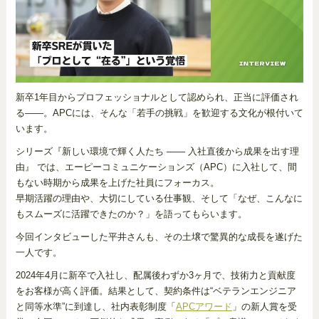
新卒1年目からプロフェッショナルとして認められ、正当に評価され
る――。APCには、そんな「若手の挑戦」を歓迎する文化が根付いて
います。
シリーズ『新しい環境で輝く人たち ―― 入社直後から成果を出す理
由』 では、エーピーコミュニケーションズ（APC）に入社して、間
もない時期から成果を上げた社員にフォーカス。
早期活躍の理由や、大切にしている仕事観、そして「なぜ、こんなに
もスムーズに活躍できたのか？」を語ってもらいます。
今回インタビューした平井さんも、その土壌で驚異的な成長を遂げた
一人です。
2024年4月に新卒で入社し、配属後わずか3ヶ月で、技術力と貢献度
をお客様が高く評価。結果として、契約条件は“ベテランエンジニア
と同等水準”に到達し、社内表彰制度「
APCアワード
」の新人賞を受