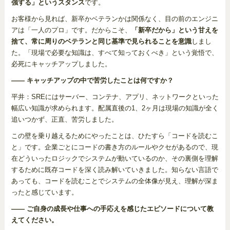
強する」というスタンス
です。
お客様から見れば、新卒かベテランかは関係なく、目の前のエンジニ
アは「一人のプロ」です。だからこそ、
「新卒だから」という甘えを
捨て、常に周りのベテランと同じ基準で見られることを意識
しまし
た。「現場で必要な知識は、すべて知っておくべき」という覚悟で、
必死にキャッチアップしました。
―― キャッチアップの中で苦労したことは何ですか？
平井：SREにはサーバー、コンテナ、アプリ、ネットワークといった
幅広い知識が求められます。配属直後の1、2ヶ月は現場の知識が全く
追いつかず、正直、苦労しました。
この壁を乗り越えるためにやったことは、ひたすら「コードを読むこ
と」です。企業ごとにコードの書き方のルールやクセがあるので、現
在どういったロジックでシステムが動いているのか、その裏側を理解
するために既存コードを深く読み解いていきました。知らない言語で
あっても、コードを読むことでシステムの全体像が見え、理解が深ま
ったと感じています。
―― ご自身の成長や仕事への手応えを感じたエピソードについて教
えてください。