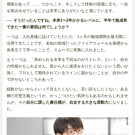
感覚があって……。だからこそ、今こうして技術の現場に立ち、一歩
を踏み出せていることは非常にありがたいなと感じています。
── そうだったんですね。本来1〜2年かかるレベルに、半年で急成長
できた一番の要因は何でしょうか？
一つは、入社直後に設けていただいた、1ヶ月の勉強期間を最大限に
活用できたことです。未知の領域だったファイアウォールを基礎から
体系立てて学べたことで、スムーズに実務に入れました。
もう一つは、「求められる水準を下回るのがストレス」という、自分
の性格かもしれません。昔から人に迷惑をかけたくないという思いが
強く、プロとして期待されているラインに届かないことが、自分の中
で許せないところがあって。
経験がないからといって甘えたくないし、言い訳もしたくない。ある
種の完璧主義というか、かっこつけたい気持ちもあるのかもしれませ
んが、その
自分に課した責任感が、自走する大きな原動力
になりまし
た。