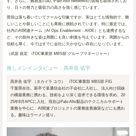
す。さらに、難易度の高いPalo Alto Networksの資格も取得されてお
り、日々の努力と吸収力の高さを強く感じています。
普段は落ち着いていてクールな印象ですが、実はとても情熱的で、難
しいことや新しいことにも果敢に挑戦されています。特に最近では、
社内のAI関連チーム（AI Ops Enablement：AIOE）とも連携するな
ど、その前向きな姿は周囲にも良い刺激を与えています。周囲からの
信頼も厚く、今ではすでに会社に欠かせない存在になっています。
（武居 昌宏 iTOC事業部 MBS部 グループマネージャー）
推しメンインタビュー：髙井良 佑宇
髙井良 佑宇 （タカイラ ユウ） iTOC事業部 MBS部 FIG
千葉県在住。新卒で某通信会社の子会社に入社し、法人向け回線
の構築業務に携わる。技術をより深く追求できる環境を求め、20
25年8月APCに入社。現在はPalo Alto製品のテクニカルサポート
業務を中心に、AI関連プロジェクトの業務改善施策などにも携わ
る。趣味はラーメン巡り。