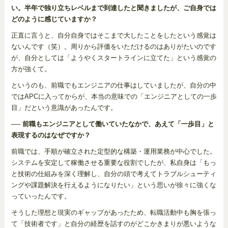
い。半年で独り立ちレベルまで到達したと聞きましたが、ご自身では
どのように感じていますか？
正直に言うと、自分自身ではそこまで大したことをしたという感覚は
ないんです（笑）。周りから評価をいただけるのはありがたいのです
が、自分としては「ようやくスタートラインに立てた」という感覚の
方が強くて。
というのも、前職でもエンジニアの仕事はしていましたが、自分の中
ではAPCに入ってからが、本当の意味での「エンジニアとしての一歩
目」だという意識があったんです。
── 前職もエンジニアとして働いていたなかで、あえて「一歩目」と
表現するのはなぜですか？
前職では、手順が確立された定型的な構築・運用業務が中心でした。
システムを安定して稼働させる重要な役割でしたが、私自身は「もっ
と技術の仕組みを深く理解し、自分の頭で考えてトラブルシューティ
ングや課題解決を行えるようになりたい」という思いが徐々に強くな
っていったんです。
そうした理想と現実のギャップがあったため、転職活動中も胸を張っ
て「技術者です」と自分の経歴を話すのがどこかきまりが悪いような