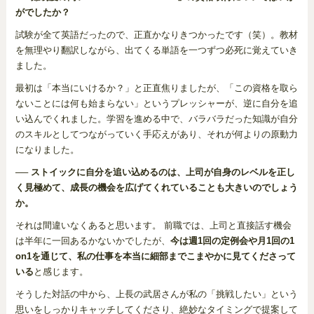
がでしたか？
試験が全て英語だったので、正直かなりきつかったです（笑）。教材
を無理やり翻訳しながら、出てくる単語を一つずつ必死に覚えていき
ました。
最初は「本当にいけるか？」と正直焦りましたが、「この資格を取ら
ないことには何も始まらない」というプレッシャーが、逆に自分を追
い込んでくれました。学習を進める中で、バラバラだった知識が自分
のスキルとしてつながっていく手応えがあり、それが何よりの原動力
になりました。
── ストイックに自分を追い込めるのは、上司が自身のレベルを正し
く見極めて、成長の機会を広げてくれていることも大きいのでしょう
か。
それは間違いなくあると思います。 前職では、上司と直接話す機会
は半年に一回あるかないかでしたが、
今は週1回の定例会や月1回の1
on1を通じて、私の仕事を本当に細部までこまやかに見てくださって
いる
と感じます。
そうした対話の中から、上長の武居さんが私の「挑戦したい」という
思いをしっかりキャッチしてくださり、絶妙なタイミングで提案して