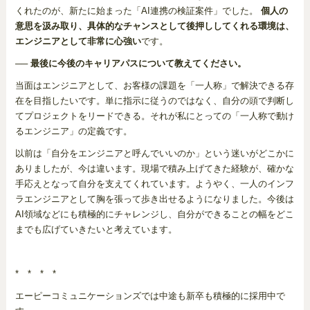
くれたのが、新たに始まった「AI連携の検証案件」でした。
個人の
意思を汲み取り、具体的なチャンスとして後押ししてくれる環境は、
エンジニアとして非常に心強い
です。
── 最後に今後のキャリアパスについて教えてください。
当面はエンジニアとして、お客様の課題を「一人称」で解決できる存
在を目指したいです。単に指示に従うのではなく、自分の頭で判断し
てプロジェクトをリードできる。それが私にとっての「一人称で動け
るエンジニア」の定義です。
以前は「自分をエンジニアと呼んでいいのか」という迷いがどこかに
ありましたが、今は違います。現場で積み上げてきた経験が、確かな
手応えとなって自分を支えてくれています。ようやく、一人のインフ
ラエンジニアとして胸を張って歩き出せるようになりました。今後は
AI領域などにも積極的にチャレンジし、自分ができることの幅をどこ
までも広げていきたいと考えています。
* * * *
エーピーコミュニケーションズでは中途も新卒も積極的に採用中で